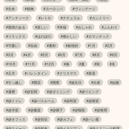
#生命
#植物
#ヨーロッパ
#ヴィンテージ
#アンティーク
#レトロ
#ナチュラル
#カントリー
#風情のある
#楽しい
#幸福
#おしゃれ
#ふんわり
#リラックス
#ほのぼの
#懐かしい
#ロマンチック
#可愛い
#自由
#素朴
#叙情的
#1月
#2月
#3月
#4月
#5月
#6月
#7月
#8月
#9月
#10月
#11月
#12月
#春
#夏
#秋
#冬
#正月
#バレンタイン
#クリスマス
#新居
#引っ越し
#開店
#開業
#誕生日
#出産
#結婚
#還暦
#@玄関
#@ダイニング
#@リビング
#@トイレ
#@バスルーム
#@和室
#@寝室
#@洋室
#@書斎
#@廊下
#@階段
#@客間
#@オフィス
#@別荘
#@カフェ
#@パン屋
#@スイーツ
#@和食
#@イタリアン
#@エスニック料理