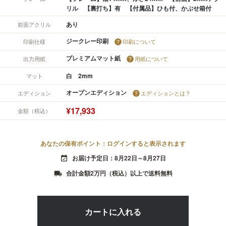
リル 【裏打ち】有 【付属品】ひも付、かぶせ箱付
あり
前面アクリル
ジークレー印刷
印刷仕様
印刷について
プレミアムマット紙
出力用紙
用紙について
白 2mm
マット
オープンエディション
エディション
エディションとは？
¥17,933
金額（税込）
あなたの保有ポイント：ログインすると表示されます
お届け予定日：8月22日～8月27日
event_available
合計金額2万円（税込）以上で送料無料
local_shipping