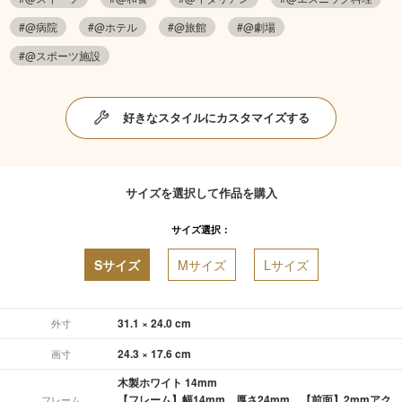
#@病院
#@ホテル
#@旅館
#@劇場
#@スポーツ施設
好きなスタイルにカスタマイズする
サイズを選択して作品を購入
サイズ選択：
Sサイズ
Mサイズ
Lサイズ
31.1 × 24.0 cm
外寸
24.3 × 17.6 cm
画寸
木製ホワイト 14mm
【フレーム】幅14mm、厚さ24mm 【前面】2mmアク
フレーム