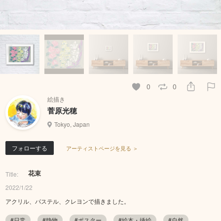
0
0
絵描き
菅原光穂
Tokyo, Japan
フォローする
アーティストページを見る ＞
花束
Title:
2022/1/22
アクリル、パステル、クレヨンで描きました。
#日常
#静物
#ポスター
#絵本・挿絵
#自然