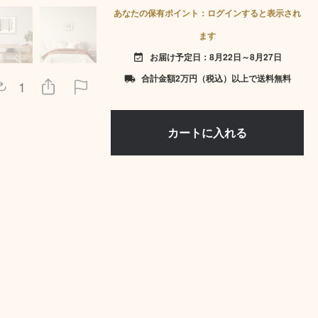
あなたの保有ポイント：ログインすると表示され
ます
お届け予定日：8月22日～8月27日
event_available
合計金額2万円（税込）以上で送料無料
local_shipping
1