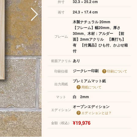
32.3 × 25.2 cm
外寸
24.3 × 17.4 cm
画寸
木製ナチュラル 20mm
【フレーム】幅20mm、厚さ
30mm、木材：アルダー 【前
フレーム
面】2mmアクリル 【裏打ち】
有 【付属品】ひも付、かぶせ箱
付
あり
前面アクリル
ジークレー印刷
印刷仕様
印刷について
プレミアムマット紙
出力用紙
用紙について
白 2mm
マット
オープンエディション
エディション
エディションとは？
¥19,976
金額（税込）