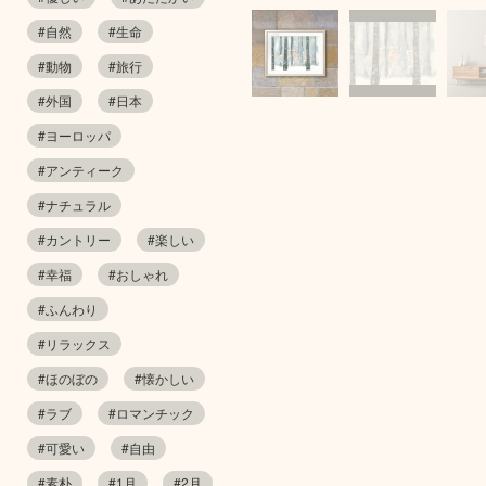
#自然
#生命
#動物
#旅行
#外国
#日本
#ヨーロッパ
#アンティーク
#ナチュラル
#カントリー
#楽しい
#幸福
#おしゃれ
#ふんわり
#リラックス
#ほのぼの
#懐かしい
#ラブ
#ロマンチック
#可愛い
#自由
#素朴
#1月
#2月