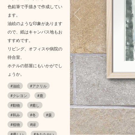
色鉛筆で手描きで作成してい
ます。
油絵のような印象があります
ので、紙はキャンバス地もお
すすめです。
リビング、オフィスや病院の
待合室、
ホテルの部屋にもいかがでし
ょうか。
#油絵
#アクリル
#クレヨン
#鹿
#動物
#癒し
#和み
#冬
#森
#植物
#緑
#優しい
#あたたかい