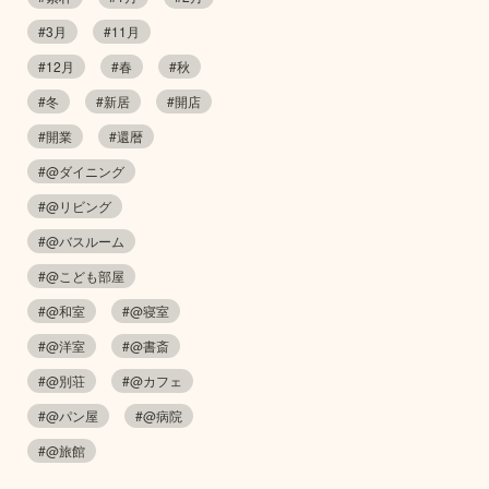
#3月
#11月
#12月
#春
#秋
#冬
#新居
#開店
#開業
#還暦
#@ダイニング
#@リビング
#@バスルーム
#@こども部屋
#@和室
#@寝室
#@洋室
#@書斎
#@別荘
#@カフェ
#@パン屋
#@病院
#@旅館