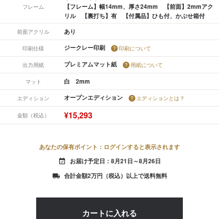
【フレーム】幅14mm、厚さ24mm 【前面】2mmアク
フレーム
リル 【裏打ち】有 【付属品】ひも付、かぶせ箱付
あり
前面アクリル
ジークレー印刷
印刷仕様
印刷について
プレミアムマット紙
出力用紙
用紙について
白 2mm
マット
オープンエディション
エディション
エディションとは？
¥15,293
金額（税込）
あなたの保有ポイント：ログインすると表示されます
お届け予定日：8月21日～8月26日
event_available
合計金額2万円（税込）以上で送料無料
local_shipping