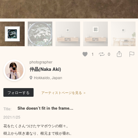
1
0
photographer
仲晶(Naka Aki)
Hokkaido, Japan
フォローする
アーティストページを見る ＞
She doesn’t fit in the frame…
Title:
2021/1/25
花をたくさんつけたヤマボウシの樹々。
樹上から咲き連なり、根元まで枝が垂れ、