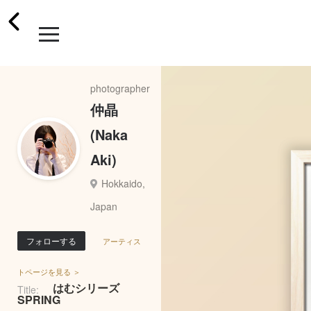
photographer
仲晶
(Naka
Aki)
Hokkaido,
Japan
フォローする
アーティス
トページを見る ＞
はむシリーズ
Title:
SPRING