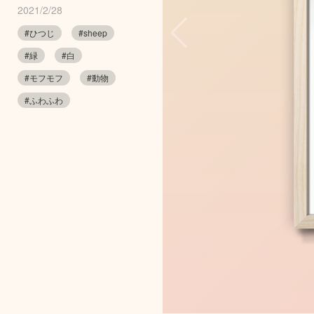
2021/2/28
#ひつじ
#sheep
#緑
#白
#モフモフ
#動物
#ふわふわ