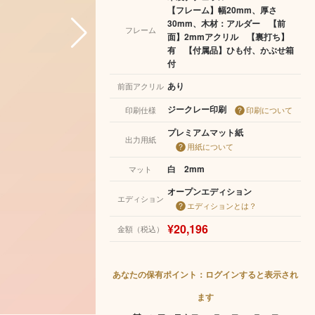
【フレーム】幅20mm、厚さ
30mm、木材：アルダー 【前
フレーム
面】2mmアクリル 【裏打ち】
有 【付属品】ひも付、かぶせ箱
付
あり
前面アクリル
ジークレー印刷
印刷仕様
印刷について
プレミアムマット紙
出力用紙
用紙について
白 2mm
マット
オープンエディション
エディション
エディションとは？
¥20,196
金額（税込）
あなたの保有ポイント：ログインすると表示され
ます