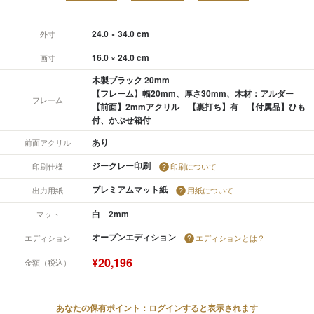
24.0 × 34.0 cm
外寸
16.0 × 24.0 cm
画寸
木製ブラック 20mm
【フレーム】幅20mm、厚さ30mm、木材：アルダー
フレーム
【前面】2mmアクリル 【裏打ち】有 【付属品】ひも
付、かぶせ箱付
あり
前面アクリル
ジークレー印刷
印刷仕様
印刷について
プレミアムマット紙
出力用紙
用紙について
白 2mm
マット
オープンエディション
エディション
エディションとは？
¥20,196
金額（税込）
あなたの保有ポイント：ログインすると表示されます