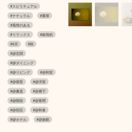
#スピリチュアル
#ナチュラル
#重厚
#風情のある
#リラックス
#叙情的
#9月
#秋
#@玄関
#@ダイニング
#@リビング
#@和室
#@寝室
#@洋室
#@書斎
#@廊下
#@階段
#@客間
#@別荘
#@和食
#@ホテル
#@旅館