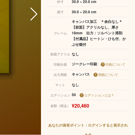
30.0 × 20.0 cm
外寸
30.0 × 20.0 cm
画寸
キャンバス加工 ＊余白なし＊
【前面】アクリルなし、厚さ
18mm 出力：ソルベント溶剤
フレーム
【付属品】ヒートン・ひも付、か
ぶせ箱付
なし
前面アクリル
ジークレー印刷
印刷仕様
印刷について
キャンバス
出力用紙
用紙について
なし
マット
50
エディション
エディションとは？
¥20,460
金額（税込）
あなたの保有ポイント：ログインすると表示され
ます