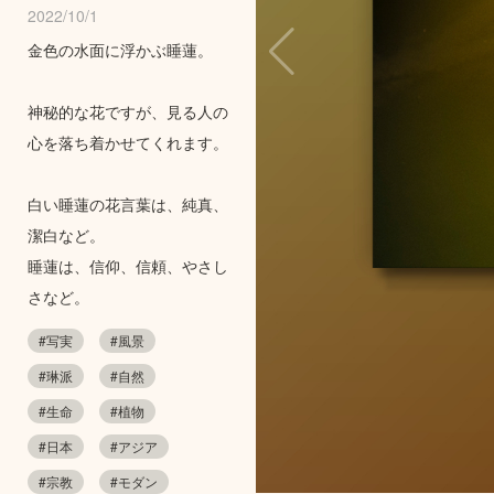
2022/10/1
金色の水面に浮かぶ睡蓮。
神秘的な花ですが、見る人の
心を落ち着かせてくれます。
白い睡蓮の花言葉は、純真、
潔白など。
睡蓮は、信仰、信頼、やさし
さなど。
#写実
#風景
#琳派
#自然
#生命
#植物
#日本
#アジア
#宗教
#モダン