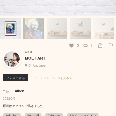
2
1
Artist
MOET ART
Chiba, Japan
フォローする
アーティストページを見る ＞
Albert
Title:
2022/2/6
原画はアクリルで描きました
#einstein
#portrait
#abstract
#アインシュタイン