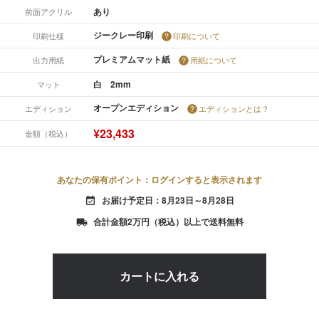
あり
前面アクリル
ジークレー印刷
印刷仕様
印刷について
プレミアムマット紙
出力用紙
用紙について
白 2mm
マット
オープンエディション
エディション
エディションとは？
¥23,433
金額（税込）
あなたの保有ポイント：ログインすると表示されます
お届け予定日：8月23日～8月28日
event_available
合計金額2万円（税込）以上で送料無料
local_shipping