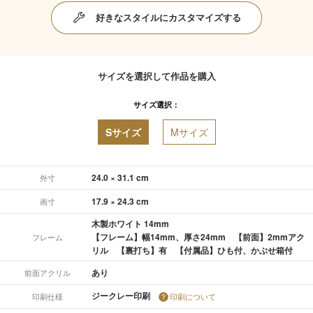
好きなスタイルにカスタマイズする
サイズを選択して作品を購入
サイズ選択：
Sサイズ
Mサイズ
24.0 × 31.1 cm
外寸
17.9 × 24.3 cm
画寸
木製ホワイト 14mm
【フレーム】幅14mm、厚さ24mm 【前面】2mmアク
フレーム
リル 【裏打ち】有 【付属品】ひも付、かぶせ箱付
あり
前面アクリル
ジークレー印刷
印刷仕様
印刷について