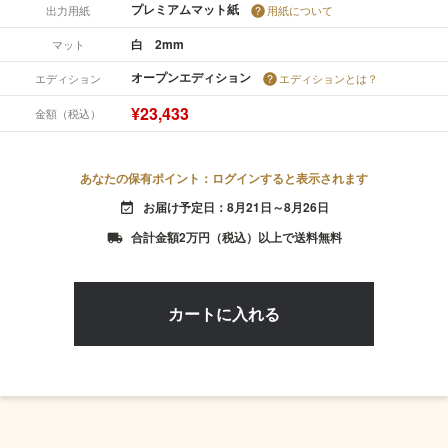
プレミアムマット紙
出力用紙
用紙について
白 2mm
マット
オープンエディション
エディション
エディションとは？
¥23,433
金額（税込）
あなたの保有ポイント：ログインすると表示されます
お届け予定日：8月21日～8月26日
event_available
合計金額2万円（税込）以上で送料無料
local_shipping