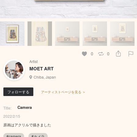
0
0
Artist
MOET ART
Chiba, Japan
フォローする
アーティストページを見る ＞
Camera
Title:
2022/2/15
原画はアクリルで描きました
#camera
#カメラ