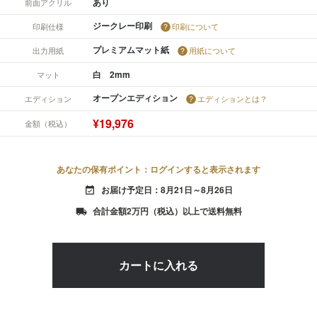
あり
前面アクリル
ジークレー印刷
印刷仕様
印刷について
プレミアムマット紙
出力用紙
用紙について
白 2mm
マット
オープンエディション
エディション
エディションとは？
¥19,976
金額（税込）
あなたの保有ポイント：ログインすると表示されます
お届け予定日：8月21日～8月26日
event_available
合計金額2万円（税込）以上で送料無料
local_shipping