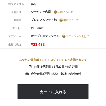
あり
前面アクリル
ジークレー印刷
印刷仕様
印刷について
プレミアムマット紙
出力用紙
用紙について
白 2mm
マット
オープンエディション
エディション
エディションとは？
¥23,433
金額（税込）
あなたの保有ポイント：ログインすると表示されます
お届け予定日：8月22日～8月27日
event_available
合計金額2万円（税込）以上で送料無料
local_shipping