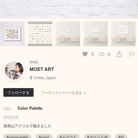
0
0
Artist
MOET ART
Chiba, Japan
フォローする
アーティストページを見る ＞
Color Palette
Title:
2022/2/5
原画はアクリルで描きました
#colorpalette
#color
#カラフル
#アクリル画
#絵