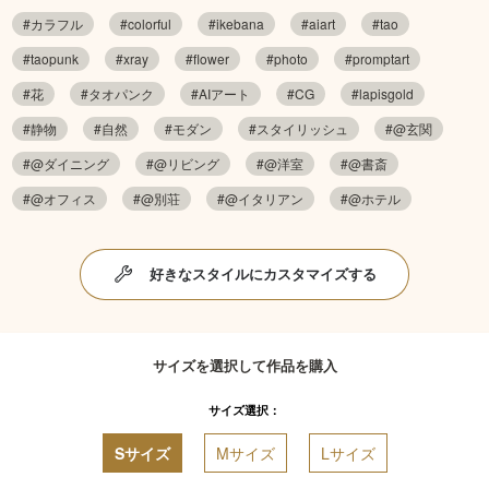
#カラフル
#colorful
#ikebana
#aiart
#tao
#taopunk
#xray
#flower
#photo
#promptart
#花
#タオパンク
#AIアート
#CG
#lapisgold
#静物
#自然
#モダン
#スタイリッシュ
#@玄関
#@ダイニング
#@リビング
#@洋室
#@書斎
#@オフィス
#@別荘
#@イタリアン
#@ホテル
好きなスタイルにカスタマイズする
サイズを選択して作品を購入
サイズ選択：
Sサイズ
Mサイズ
Lサイズ