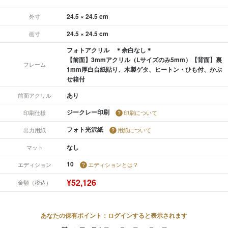
24.5 × 24.5 cm
外寸
24.5 × 24.5 cm
画寸
フォトアクリル ＊余白なし＊
【前面】3mmアクリル（Lサイズのみ5mm）【背面】裏
フレーム
1mm厚白台紙貼り、木製ゲタ、ヒートン・ひも付、かぶ
せ箱付
あり
前面アクリル
ジークレー印刷
印刷仕様
印刷について
フォト光沢紙
出力用紙
用紙について
なし
マット
10
エディション
エディションとは？
¥52,126
金額（税込）
あなたの保有ポイント：ログインすると表示されます