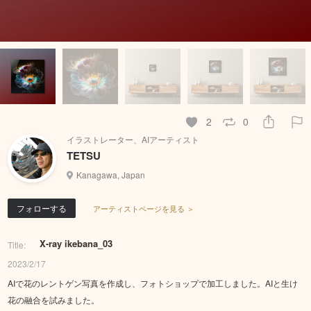
2
0
イラストレーター、AIアーティスト
TETSU
Kanagawa, Japan
フォローする
アーティストページを見る ＞
X-ray ikebana_03
Title:
2023/2/17
AIで花のレントゲン写真を作成し、フォトショップで加工しました。AIと生け
花の融合を試みました。