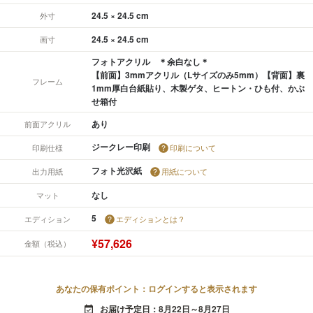
24.5 × 24.5 cm
外寸
24.5 × 24.5 cm
画寸
フォトアクリル ＊余白なし＊
【前面】3mmアクリル（Lサイズのみ5mm）【背面】裏
フレーム
1mm厚白台紙貼り、木製ゲタ、ヒートン・ひも付、かぶ
せ箱付
あり
前面アクリル
ジークレー印刷
印刷仕様
印刷について
フォト光沢紙
出力用紙
用紙について
なし
マット
5
エディション
エディションとは？
¥57,626
金額（税込）
あなたの保有ポイント：ログインすると表示されます
お届け予定日：8月22日～8月27日
event_available