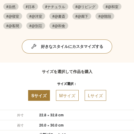
#自然
#日本
#ナチュラル
#@リビング
#@和室
#@寝室
#@洋室
#@書斎
#@廊下
#@階段
#@客間
#@別荘
#@和食
好きなスタイルにカスタマイズする
サイズを選択して作品を購入
サイズ選択：
Sサイズ
Mサイズ
Lサイズ
22.8 × 32.8 cm
外寸
20.0 × 30.0 cm
画寸