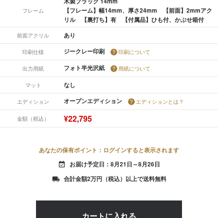
木製ブラック 14mm
【フレーム】幅14mm、厚さ24mm 【前面】2mmアク
フレーム
リル 【裏打ち】有 【付属品】ひも付、かぶせ箱付
あり
前面アクリル
ジークレー印刷
印刷仕様
印刷について
フォト半光沢紙
出力用紙
用紙について
なし
マット
オープンエディション
エディション
エディションとは？
¥22,795
金額（税込）
あなたの保有ポイント：ログインすると表示されます
お届け予定日：8月21日～8月26日
event_available
合計金額2万円（税込）以上で送料無料
local_shipping