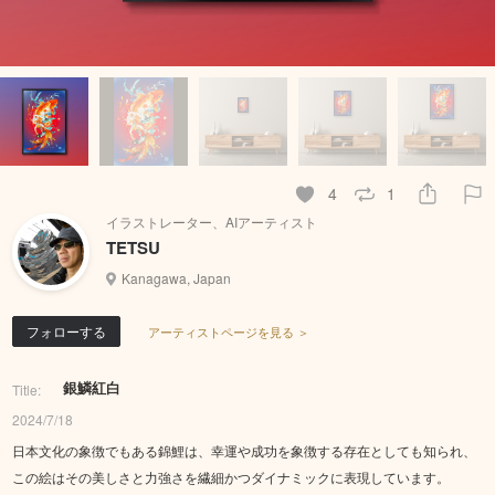
4
1
イラストレーター、AIアーティスト
TETSU
Kanagawa, Japan
フォローする
アーティストページを見る ＞
銀鱗紅白
Title:
2024/7/18
日本文化の象徴でもある錦鯉は、幸運や成功を象徴する存在としても知られ、
この絵はその美しさと力強さを繊細かつダイナミックに表現しています。