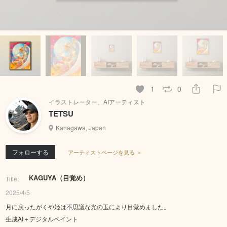
1
0
イラストレーター、AIアーティスト
TETSU
Kanagawa, Japan
フォローする
アーティストページを見る ＞
KAGUYA（目覚め）
Title:
2025/4/5
月に戻ったがくや姫は不思議な光の玉により目覚めました。
生成AI＋デジタルペイント