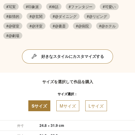
#写実
#印象派
#神話
#ファンタジー
#可愛い
#叙情的
#@玄関
#@ダイニング
#@リビング
#@寝室
#@洋室
#@書斎
#@病院
#@ホテル
#@劇場
好きなスタイルにカスタマイズする
サイズを選択して作品を購入
サイズ選択：
Sサイズ
Mサイズ
Lサイズ
24.8 × 31.9 cm
外寸