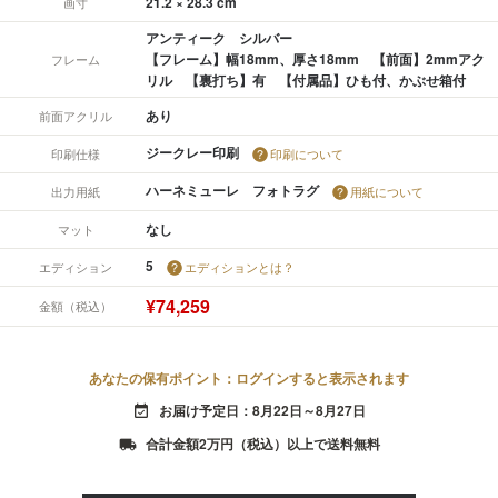
21.2 × 28.3 cm
画寸
アンティーク シルバー
【フレーム】幅18mm、厚さ18mm 【前面】2mmアク
フレーム
リル 【裏打ち】有 【付属品】ひも付、かぶせ箱付
あり
前面アクリル
ジークレー印刷
印刷仕様
印刷について
ハーネミューレ フォトラグ
出力用紙
用紙について
なし
マット
5
エディション
エディションとは？
¥74,259
金額（税込）
あなたの保有ポイント：ログインすると表示されます
お届け予定日：8月22日～8月27日
event_available
合計金額2万円（税込）以上で送料無料
local_shipping