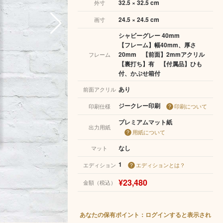
32.5 × 32.5 cm
外寸
24.5 × 24.5 cm
画寸
シャビーグレー 40mm
【フレーム】幅40mm、厚さ
20mm 【前面】2mmアクリル
フレーム
【裏打ち】有 【付属品】ひも
付、かぶせ箱付
あり
前面アクリル
ジークレー印刷
印刷仕様
印刷について
プレミアムマット紙
出力用紙
用紙について
なし
マット
1
エディション
エディションとは？
¥23,480
金額（税込）
あなたの保有ポイント：ログインすると表示され