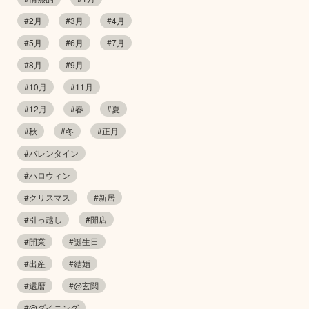
#2月
#3月
#4月
#5月
#6月
#7月
#8月
#9月
#10月
#11月
#12月
#春
#夏
#秋
#冬
#正月
#バレンタイン
#ハロウィン
#クリスマス
#新居
#引っ越し
#開店
#開業
#誕生日
#出産
#結婚
#還暦
#@玄関
#@ダイニング