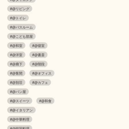
#@リビング
#@トイレ
#@バスルーム
#@こども部屋
#@和室
#@寝室
#@洋室
#@書斎
#@廊下
#@階段
#@客間
#@オフィス
#@別荘
#@カフェ
#@パン屋
#@スイーツ
#@和食
#@イタリアン
#@中華料理
#@韓国料理