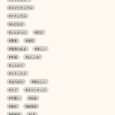
#スピリチュアル
#ナチュラル
#わびさび
#とんがった
#壮大
#重厚
#強烈
#風情のある
#楽しい
#幸福
#おしゃれ
#ふんわり
#リラックス
#ほのぼの
#懐かしい
#ラブ
#ロマンチック
#可愛い
#自由
#素朴
#叙情的
#情熱的
#1月