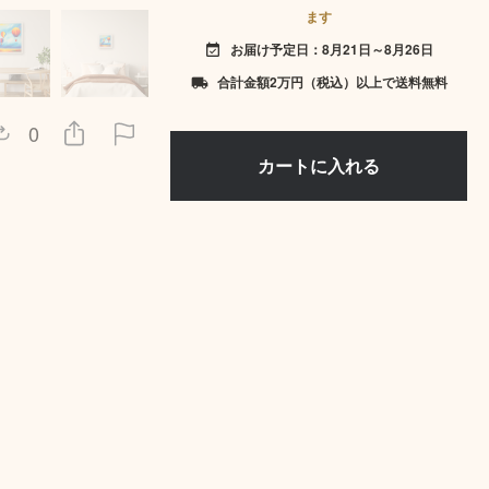
ます
お届け予定日：8月21日～8月26日
event_available
合計金額2万円（税込）以上で送料無料
local_shipping
0