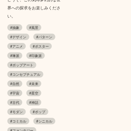
界への探求をお楽しみくださ
い。
#抽象
#風景
#デザイン
#パターン
#アニメ
#ポスター
#琳派
#印象派
#ポップアート
#コンセプチュアル
#自然
#未来
#宇宙
#星空
#古代
#神話
#モダン
#ポップ
#コミカル
#シニカル
#ファンタジー