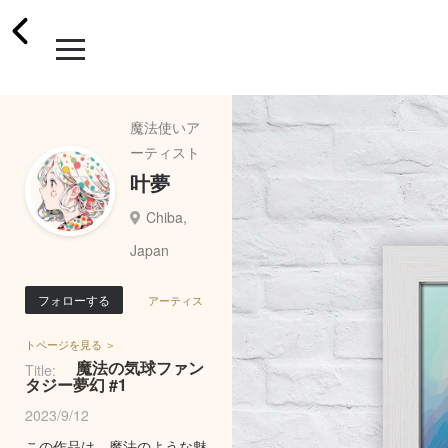
魔法使いア
ーティスト
叶夢
Chiba,
Japan
フォローする
アーティス
トページを見る ＞
魔法の気球ファン
Title:
タジー夢幻 #1
2023/9/12
この作品は、魔法のような魅