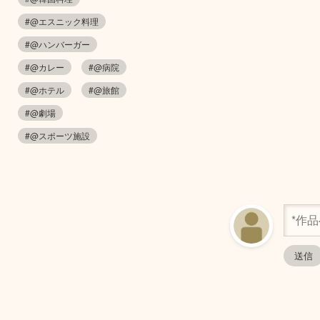
#@エスニック料理
#@ハンバーガー
#@カレー
#@病院
#@ホテル
#@旅館
#@劇場
#@スポーツ施設