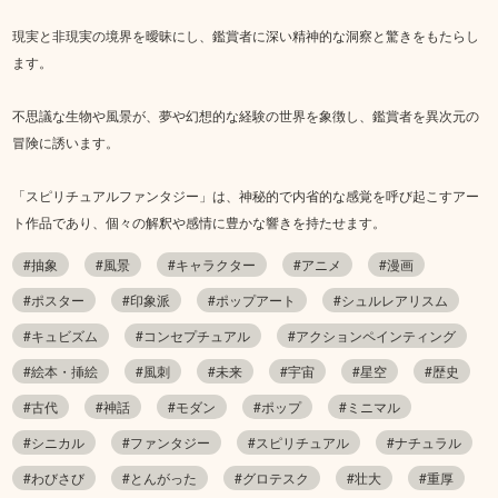
現実と非現実の境界を曖昧にし、鑑賞者に深い精神的な洞察と驚きをもたらし
ます。
不思議な生物や風景が、夢や幻想的な経験の世界を象徴し、鑑賞者を異次元の
冒険に誘います。
「スピリチュアルファンタジー」は、神秘的で内省的な感覚を呼び起こすアー
ト作品であり、個々の解釈や感情に豊かな響きを持たせます。
#抽象
#風景
#キャラクター
#アニメ
#漫画
#ポスター
#印象派
#ポップアート
#シュルレアリスム
#キュビズム
#コンセプチュアル
#アクションペインティング
#絵本・挿絵
#風刺
#未来
#宇宙
#星空
#歴史
#古代
#神話
#モダン
#ポップ
#ミニマル
#シニカル
#ファンタジー
#スピリチュアル
#ナチュラル
#わびさび
#とんがった
#グロテスク
#壮大
#重厚