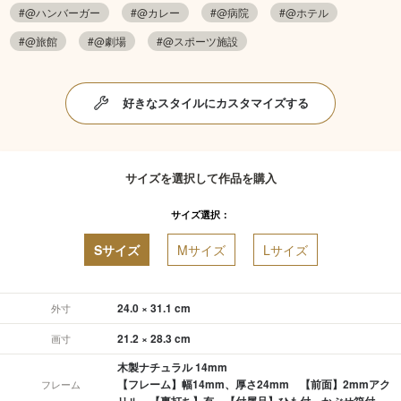
#@ハンバーガー
#@カレー
#@病院
#@ホテル
#@旅館
#@劇場
#@スポーツ施設
好きなスタイルにカスタマイズする
サイズを選択して作品を購入
サイズ選択：
Sサイズ
Mサイズ
Lサイズ
24.0 × 31.1 cm
外寸
21.2 × 28.3 cm
画寸
木製ナチュラル 14mm
【フレーム】幅14mm、厚さ24mm 【前面】2mmアク
フレーム
リル 【裏打ち】有 【付属品】ひも付、かぶせ箱付