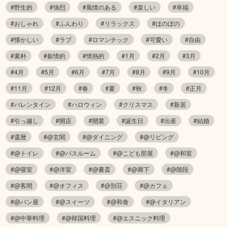
#野生的
#強烈
#風情のある
#楽しい
#幸福
#おしゃれ
#ふんわり
#リラックス
#ほのぼの
#懐かしい
#ラブ
#ロマンチック
#可愛い
#自由
#素朴
#叙情的
#情熱的
#1月
#2月
#3月
#4月
#5月
#6月
#7月
#8月
#9月
#10月
#11月
#12月
#春
#夏
#秋
#冬
#正月
#バレンタイン
#ハロウィン
#クリスマス
#新居
#引っ越し
#開店
#開業
#誕生日
#出産
#結婚
#還暦
#@玄関
#@ダイニング
#@リビング
#@トイレ
#@バスルーム
#@こども部屋
#@和室
#@寝室
#@洋室
#@書斎
#@廊下
#@階段
#@客間
#@オフィス
#@別荘
#@カフェ
#@パン屋
#@スイーツ
#@和食
#@イタリアン
#@中華料理
#@韓国料理
#@エスニック料理