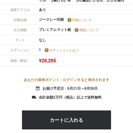
あり
前面アクリル
ジークレー印刷
印刷仕様
印刷について
プレミアムマット紙
出力用紙
用紙について
なし
マット
1
エディション
エディションとは？
¥28,295
金額（税込）
あなたの保有ポイント：ログインすると表示されます
お届け予定日：8月21日～8月26日
event_available
合計金額2万円（税込）以上で送料無料
local_shipping