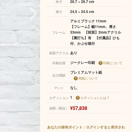
26.7 × 26.7 cm
外寸
24.5 × 24.5 cm
画寸
アルミブラック 11mm
【フレーム】幅11mm、厚さ
33mm 【前面】2mmアクリル
フレーム
【裏打ち】有 【付属品】ひも
付、かぶせ箱付
あり
前面アクリル
ジークレー印刷
印刷仕様
印刷について
プレミアムマット紙
出力用紙
用紙について
なし
マット
1
エディション
エディションとは？
¥57,838
金額（税込）
あなたの保有ポイント：ログインすると表示され