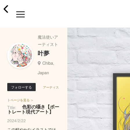
魔法使いア
ーティスト
叶夢
Chiba,
Japan
フォローする
アーティス
トページを見る ＞
色彩の囁き【ポー
Title:
トレート現代アート】
2024/2/22
この鮮やかなイラストでは、