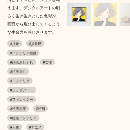
えます。デジタルアートの明
るく生き生きとした色彩が、
画面から飛び出してくるよう
な生命力を感じさせます。
#抽象
#抽象画
#インテリア絵画
#絵画おしゃれ
#女性
#絵画女性
#インテリア
#ポップアート
#ファンタジー
#絵画風景
#絵画
#絵画インテリア
#人物
#アニメ