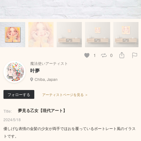
1
0
魔法使いアーティスト
叶夢
Chiba, Japan
フォローする
アーティストページを見る ＞
夢見る乙女【現代アート】
Title:
2024/5/18
優しげな表情の金髪の少女が両手でほおを覆っているポートレート風のイラス
トです。