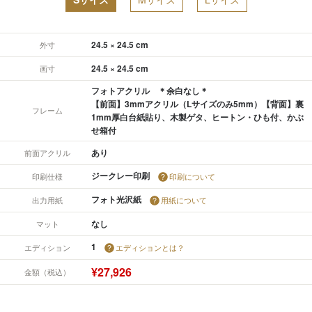
24.5 × 24.5 cm
外寸
24.5 × 24.5 cm
画寸
フォトアクリル ＊余白なし＊
【前面】3mmアクリル（Lサイズのみ5mm）【背面】裏
フレーム
1mm厚白台紙貼り、木製ゲタ、ヒートン・ひも付、かぶ
せ箱付
あり
前面アクリル
ジークレー印刷
印刷仕様
印刷について
フォト光沢紙
出力用紙
用紙について
なし
マット
1
エディション
エディションとは？
¥27,926
金額（税込）