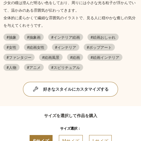
少女の瞳は澄んだ明るい色をしており、周りには小さな光る粒子が浮かんでい
て、温かみのある雰囲気が伝わってきます。
全体的に柔らかくて繊細な雰囲気のイラストで、見る人に穏やかな癒しの気分
を与えてくれそうです。
#抽象
#抽象画
#インテリア絵画
#絵画おしゃれ
#女性
#絵画女性
#インテリア
#ポップアート
#ファンタジー
#絵画風景
#絵画
#絵画インテリア
#人物
#アニメ
#スピリチュアル
好きなスタイルにカスタマイズする
サイズを選択して作品を購入
サイズ選択：
Sサイズ
Mサイズ
Lサイズ