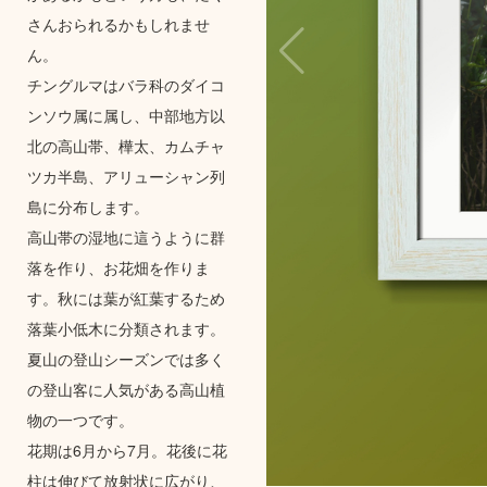
さんおられるかもしれませ
ん。
チングルマはバラ科のダイコ
ンソウ属に属し、中部地方以
北の高山帯、樺太、カムチャ
ツカ半島、アリューシャン列
島に分布します。
高山帯の湿地に這うように群
落を作り、お花畑を作りま
す。秋には葉が紅葉するため
落葉小低木に分類されます。
夏山の登山シーズンでは多く
の登山客に人気がある高山植
物の一つです。
花期は6月から7月。花後に花
柱は伸びて放射状に広がり、