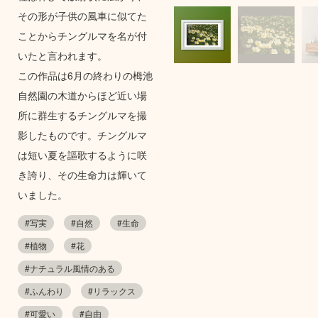
その形が子供の風車に似てた
ことからチングルマを名が付
いたと言われます。
この作品は6月の終わりの栂池
自然園の木道からほど近い場
所に群生するチングルマを撮
影したものです。チングルマ
は短い夏を謳歌するように咲
き誇り、その生命力は輝いて
いました。
#写実
#自然
#生命
#植物
#花
#ナチュラル風情のある
#ふんわり
#リラックス
#可愛い
#自由