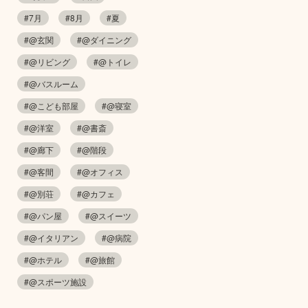
#7月
#8月
#夏
#@玄関
#@ダイニング
#@リビング
#@トイレ
#@バスルーム
#@こども部屋
#@寝室
#@洋室
#@書斎
#@廊下
#@階段
#@客間
#@オフィス
#@別荘
#@カフェ
#@パン屋
#@スイーツ
#@イタリアン
#@病院
#@ホテル
#@旅館
#@スポーツ施設