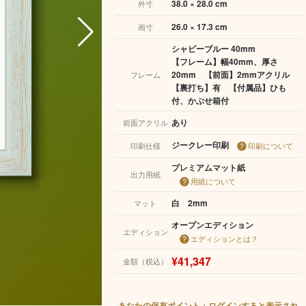
38.0 × 28.0 cm
外寸
26.0 × 17.3 cm
画寸
シャビーブルー 40mm
【フレーム】幅40mm、厚さ
20mm 【前面】2mmアクリル
フレーム
【裏打ち】有 【付属品】ひも
付、かぶせ箱付
あり
前面アクリル
ジークレー印刷
印刷仕様
印刷について
プレミアムマット紙
出力用紙
用紙について
白 2mm
マット
オープンエディション
エディション
エディションとは？
¥41,347
金額（税込）
あなたの保有ポイント：ログインすると表示され