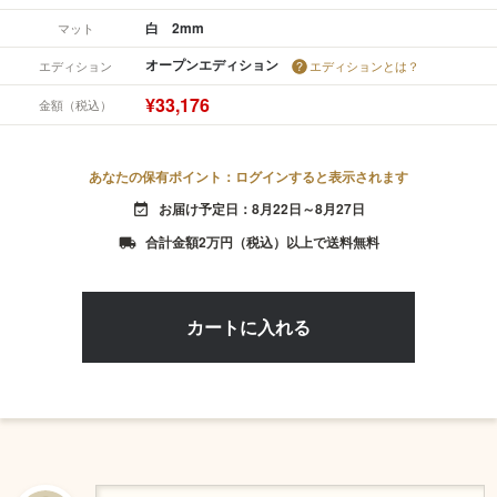
白 2mm
マット
オープンエディション
エディション
エディションとは？
¥33,176
金額（税込）
あなたの保有ポイント：ログインすると表示されます
お届け予定日：8月22日～8月27日
event_available
合計金額2万円（税込）以上で送料無料
local_shipping