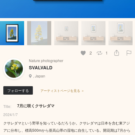
2
1
Nature photographer
SVALVALD
, Japan
フォローする
アーティストページを見る ＞
7月に咲くクサレダマ
Title:
2024/1/7
クサレダマという野草を知っているだろうか。クサレダマは日本を含む東アジ
アに分布し、標高500mから亜高山帯の湿地に自生している。開花期は7月から