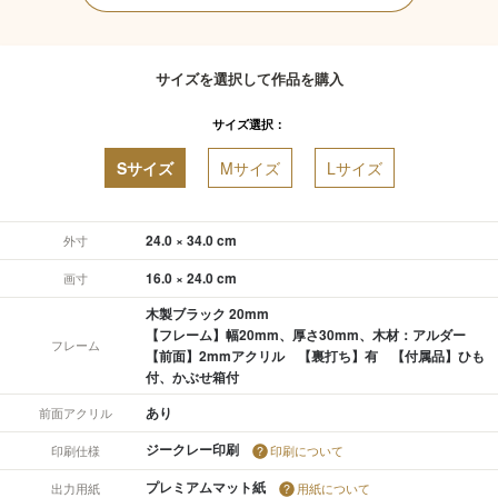
サイズを選択して作品を購入
サイズ選択：
Sサイズ
Mサイズ
Lサイズ
24.0 × 34.0 cm
外寸
16.0 × 24.0 cm
画寸
木製ブラック 20mm
【フレーム】幅20mm、厚さ30mm、木材：アルダー
フレーム
【前面】2mmアクリル 【裏打ち】有 【付属品】ひも
付、かぶせ箱付
あり
前面アクリル
ジークレー印刷
印刷仕様
印刷について
プレミアムマット紙
出力用紙
用紙について