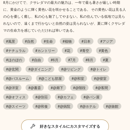
8月にかけてで、クサレダマの最大の魅力は、一年で最も暑さが厳しい時期
に、黄金のように輝く黄色い花を咲かせることである。 その黄色い花は見る人
の心を優しく癒し、私の心も魅了してやまない。私の住んでいる低地では見ら
れないので、遠くまで行かないと自然の姿は見られないが、夏に輝くクサレダ
マの生命力を感じていただければ幸いである。
#風景
#自然
#生命
#植物
#日本
#アジア
#ナチュラル
#カントリー
#花
#青空
#黄色
#ほのぼの
#自由
#6月
#7月
#8月
#夏
#@玄関
#@ダイニング
#@リビング
#@トイレ
#@バスルーム
#@こども部屋
#@和室
#@寝室
#@洋室
#@書斎
#@廊下
#@階段
#@客間
#@オフィス
#@別荘
#@カフェ
#@パン屋
#@スイーツ
#@和食
#@病院
#@ホテル
#@旅館
好きなスタイルにカスタマイズする