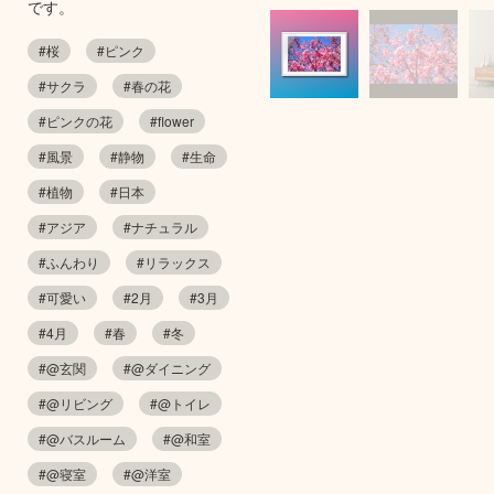
です。
#桜
#ピンク
#サクラ
#春の花
#ピンクの花
#flower
#風景
#静物
#生命
#植物
#日本
#アジア
#ナチュラル
#ふんわり
#リラックス
#可愛い
#2月
#3月
#4月
#春
#冬
#@玄関
#@ダイニング
#@リビング
#@トイレ
#@バスルーム
#@和室
#@寝室
#@洋室