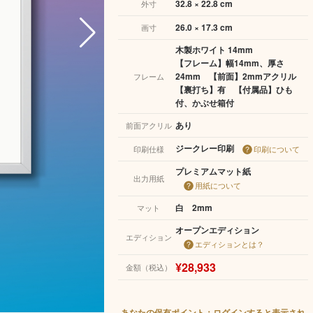
32.8 × 22.8 cm
外寸
26.0 × 17.3 cm
画寸
木製ホワイト 14mm
【フレーム】幅14mm、厚さ
24mm 【前面】2mmアクリル
フレーム
【裏打ち】有 【付属品】ひも
付、かぶせ箱付
あり
前面アクリル
ジークレー印刷
印刷仕様
印刷について
プレミアムマット紙
出力用紙
用紙について
白 2mm
マット
オープンエディション
エディション
エディションとは？
¥28,933
金額（税込）
あなたの保有ポイント：ログインすると表示され