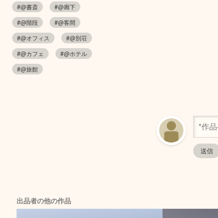
#@書斎
#@廊下
#@階段
#@客間
#@オフィス
#@別荘
#@カフェ
#@ホテル
#@旅館
出品者の他の作品