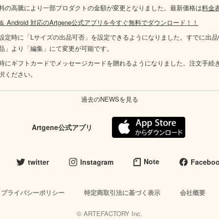
料の高騰により一部プロダクトの金額が変更となりました。最新価格は
料金
S ＆ Android 対応のArtgene公式アプリを今すぐ無料でダウンロード！！
設定時に「Lサイズの出品可否」を設定できるようになりました。すでに出品
品」より「編集」にて変更が可能です。
時にギフトカードでメッセージカードを贈れるようになりました。注文手続
択ください。
過去のNEWSを見る
Artgene公式アプリ
Note
twitter
Instagram
Facebo
プライバシーポリシー
特定商取引法に基づく表示
会社概要
© ARTEFACTORY Inc.