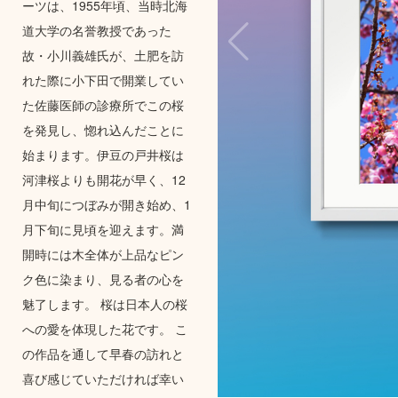
ーツは、1955年頃、当時北海
道大学の名誉教授であった
故・小川義雄氏が、土肥を訪
れた際に小下田で開業してい
た佐藤医師の診療所でこの桜
を発見し、惚れ込んだことに
始まります。伊豆の戸井桜は
河津桜よりも開花が早く、12
月中旬につぼみが開き始め、1
月下旬に見頃を迎えます。満
開時には木全体が上品なピン
ク色に染まり、見る者の心を
魅了します。 桜は日本人の桜
への愛を体現した花です。 こ
の作品を通して早春の訪れと
喜び感じていただければ幸い