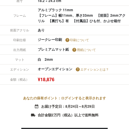
18.2 × 24.3 cm
画寸
アルミブラック 11mm
【フレーム】幅11mm、厚さ33mm 【前面】2mmアク
フレーム
リル 【裏打ち】有 【付属品】ひも付、かぶせ箱付
あり
前面アクリル
ジークレー印刷
印刷仕様
印刷について
プレミアムマット紙
出力用紙
用紙について
白 2mm
マット
オープンエディション
エディション
エディションとは？
¥18,876
金額（税込）
あなたの保有ポイント：ログインすると表示されます
お届け予定日：8月24日～8月29日
event_available
合計金額2万円（税込）以上で送料無料
local_shipping