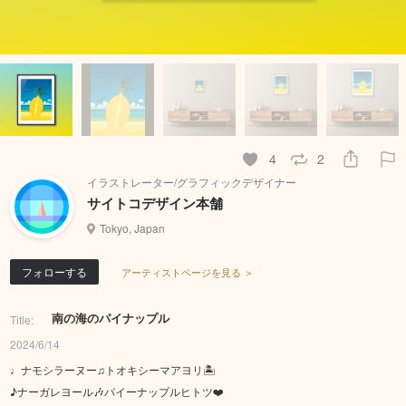
4
2
イラストレーター/グラフィックデザイナー
サイトコデザイン本舗
Tokyo, Japan
フォローする
アーティストページを見る ＞
南の海のパイナップル
Title:
2024/6/14
♩ナモシラーヌー♫トオキシーマアヨリ🏝️
♪ナーガレヨール🎶パイーナップルヒトツ❤️