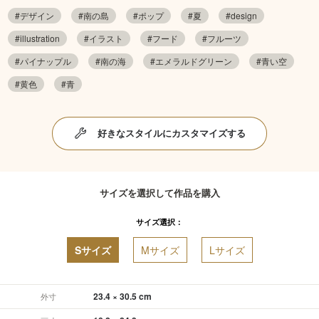
#デザイン
#南の島
#ポップ
#夏
#design
#illustration
#イラスト
#フード
#フルーツ
#パイナップル
#南の海
#エメラルドグリーン
#青い空
#黄色
#青
好きなスタイルにカスタマイズする
サイズを選択して作品を購入
サイズ選択：
Sサイズ
Mサイズ
Lサイズ
23.4 × 30.5 cm
外寸