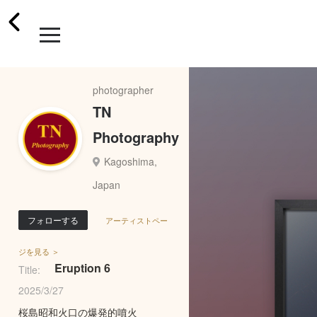
photographer
TN
Photography
Kagoshima,
Japan
フォローする
アーティストペー
ジを見る ＞
Eruption 6
Title:
2025/3/27
桜島昭和火口の爆発的噴火