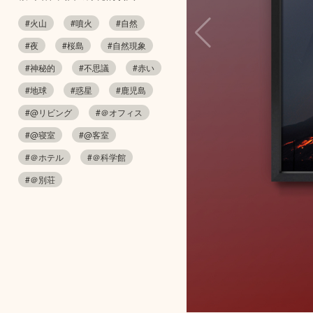
#火山
#噴火
#自然
#夜
#桜島
#自然現象
#神秘的
#不思議
#赤い
#地球
#惑星
#鹿児島
#@リビング
#＠オフィス
#@寝室
#@客室
#＠ホテル
#＠科学館
#＠別荘