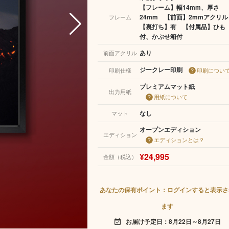
【フレーム】幅14mm、厚さ
24mm 【前面】2mmアクリ
フレーム
【裏打ち】有 【付属品】ひも
付、かぶせ箱付
あり
前面アクリル
ジークレー印刷
印刷仕様
印刷につい
プレミアムマット紙
出力用紙
用紙について
なし
マット
オープンエディション
エディション
エディションとは？
¥24,995
金額（税込）
あなたの保有ポイント：ログインすると表示さ
ます
お届け予定日：8月22日～8月27日
event_available