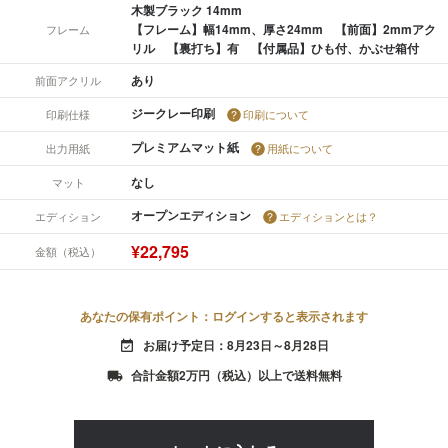
木製ブラック 14mm
【フレーム】幅14mm、厚さ24mm 【前面】2mmアク
フレーム
リル 【裏打ち】有 【付属品】ひも付、かぶせ箱付
あり
前面アクリル
ジークレー印刷
印刷仕様
印刷について
プレミアムマット紙
出力用紙
用紙について
なし
マット
オープンエディション
エディション
エディションとは？
¥22,795
金額（税込）
あなたの保有ポイント：ログインすると表示されます
お届け予定日：8月23日～8月28日
event_available
合計金額2万円（税込）以上で送料無料
local_shipping