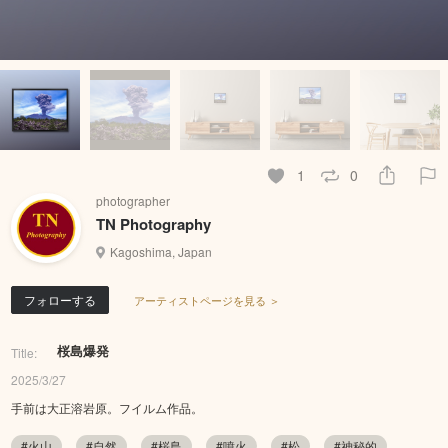
1
0
photographer
TN Photography
Kagoshima, Japan
フォローする
アーティストページを見る ＞
桜島爆発
Title:
2025/3/27
手前は大正溶岩原。フイルム作品。
#火山
#自然
#桜島
#噴火
#松
#神秘的