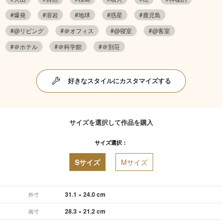
#爆発
#溶岩
#地球
#惑星
#鹿児島
#@リビング
#＠オフィス
#@寝室
#@客室
#＠ホテル
#＠科学館
#＠別荘
好きなスタイルにカスタマイズする
サイズを選択して作品を購入
サイズ選択：
Sサイズ
Mサイズ
31.1 × 24.0 cm
外寸
28.3 × 21.2 cm
画寸