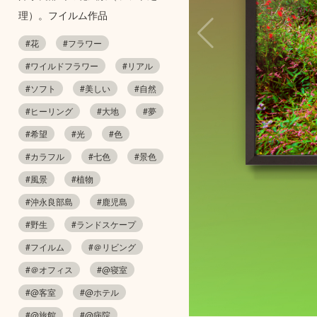
理）。フイルム作品
#花
#フラワー
#ワイルドフラワー
#リアル
#ソフト
#美しい
#自然
#ヒーリング
#大地
#夢
#希望
#光
#色
#カラフル
#七色
#景色
#風景
#植物
#沖永良部島
#鹿児島
#野生
#ランドスケープ
#フイルム
#＠リビング
#＠オフィス
#@寝室
#@客室
#@ホテル
#@旅館
#@病院