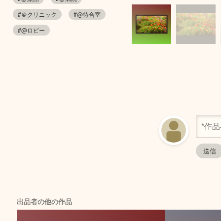
#＠クリニック
#@待合室
#@ロビー
出品者の他の作品