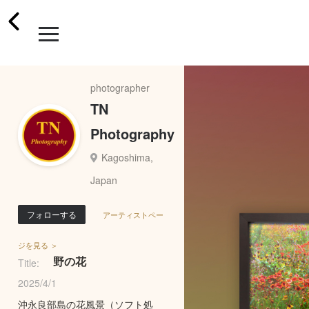
photographer
TN
Photography
Kagoshima,
Japan
フォローする
アーティストペー
ジを見る ＞
野の花
Title:
2025/4/1
沖永良部島の花風景（ソフト処