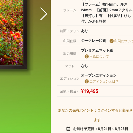
【フレーム】幅14mm、厚さ
24mm 【前面】2mmアクリ
フレーム
【裏打ち】有 【付属品】ひも
付、かぶせ箱付
あり
前面アクリル
ジークレー印刷
印刷仕様
印刷につい
プレミアムマット紙
出力用紙
用紙について
なし
マット
オープンエディション
エディション
エディションとは？
¥19,495
金額（税込）
あなたの保有ポイント：ログインすると表示さ
ます
お届け予定日：8月21日～8月26日
event_available