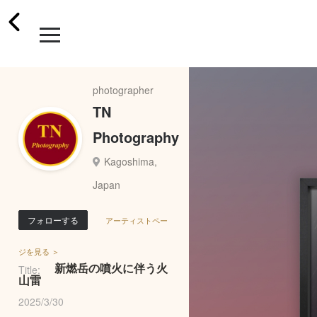
photographer
TN
Photography
Kagoshima,
Japan
フォローする
アーティストペー
ジを見る ＞
新燃岳の噴火に伴う火
Title:
山雷
2025/3/30