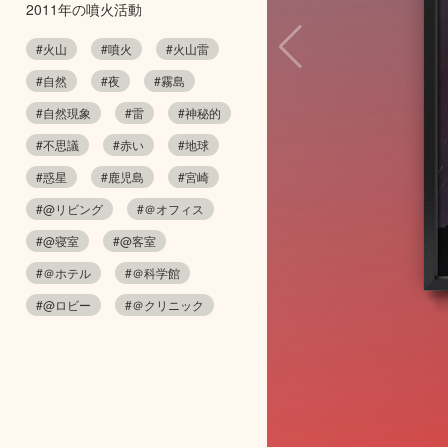
2011年の噴火活動
#火山
#噴火
#火山雷
#自然
#夜
#霧島
#自然現象
#雷
#神秘的
#不思議
#赤い
#地球
#惑星
#鹿児島
#宮崎
#@リビング
#＠オフィス
#@寝室
#@客室
#＠ホテル
#＠科学館
#@ロビー
#＠クリニック