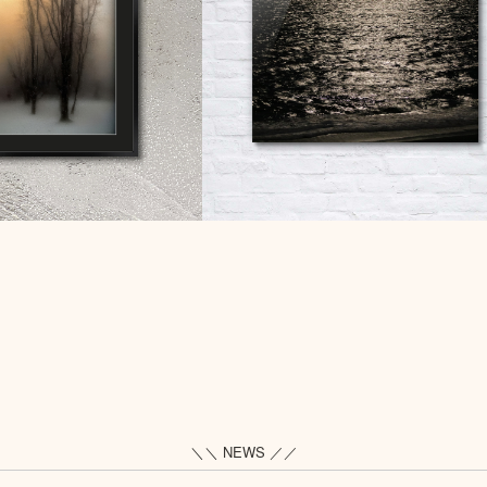
＼＼ NEWS ／／