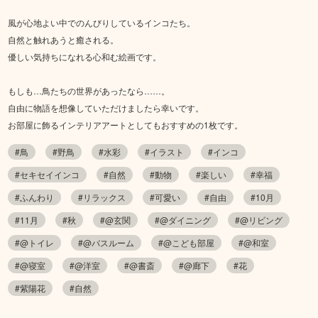
風が心地よい中でのんびりしているインコたち。
自然と触れあうと癒される。
優しい気持ちになれる心和む絵画です。
もしも…鳥たちの世界があったなら……。
自由に物語を想像していただけましたら幸いです。
お部屋に飾るインテリアアートとしてもおすすめの1枚です。
#鳥
#野鳥
#水彩
#イラスト
#インコ
#セキセイインコ
#自然
#動物
#楽しい
#幸福
#ふんわり
#リラックス
#可愛い
#自由
#10月
#11月
#秋
#@玄関
#@ダイニング
#@リビング
#@トイレ
#@バスルーム
#@こども部屋
#@和室
#@寝室
#@洋室
#@書斎
#@廊下
#花
#紫陽花
#自然