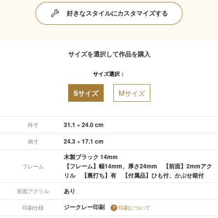
好きなスタイルにカスタマイズする
サイズを選択して作品を購入
サイズ選択：
Sサイズ
Mサイズ
31.1 × 24.0 cm
外寸
24.3 × 17.1 cm
画寸
木製ブラック 14mm
【フレーム】幅14mm、厚さ24mm 【前面】2mmアク
フレーム
リル 【裏打ち】有 【付属品】ひも付、かぶせ箱付
あり
前面アクリル
ジークレー印刷
印刷仕様
印刷について