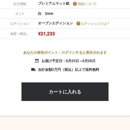
プレミアムマット紙
出力用紙
用紙について
白 2mm
マット
オープンエディション
エディション
エディションとは？
¥21,233
金額（税込）
あなたの保有ポイント：ログインすると表示されます
お届け予定日：8月23日～8月28日
event_available
合計金額2万円（税込）以上で送料無料
local_shipping