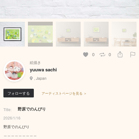
0
0
絵描き
yuuwa sachi
, Japan
フォローする
アーティストページを見る ＞
野原でのんびり
Title:
2026/1/16
野原でのんびり
＿＿＿＿＿＿＿＿＿