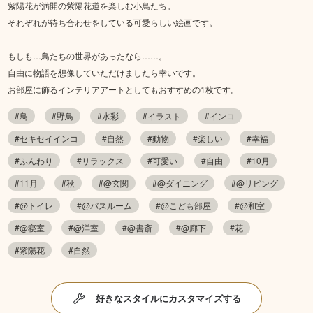
紫陽花が満開の紫陽花道を楽しむ小鳥たち。
それぞれが待ち合わせをしている可愛らしい絵画です。
もしも…鳥たちの世界があったなら……。
自由に物語を想像していただけましたら幸いです。
お部屋に飾るインテリアアートとしてもおすすめの1枚です。
#鳥
#野鳥
#水彩
#イラスト
#インコ
#セキセイインコ
#自然
#動物
#楽しい
#幸福
#ふんわり
#リラックス
#可愛い
#自由
#10月
#11月
#秋
#@玄関
#@ダイニング
#@リビング
#@トイレ
#@バスルーム
#@こども部屋
#@和室
#@寝室
#@洋室
#@書斎
#@廊下
#花
#紫陽花
#自然
好きなスタイルにカスタマイズする