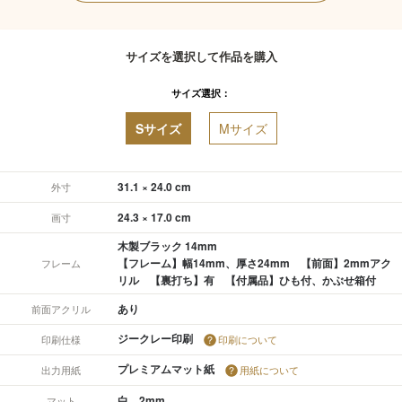
サイズを選択して作品を購入
サイズ選択：
Sサイズ
Mサイズ
31.1 × 24.0 cm
外寸
24.3 × 17.0 cm
画寸
木製ブラック 14mm
【フレーム】幅14mm、厚さ24mm 【前面】2mmアク
フレーム
リル 【裏打ち】有 【付属品】ひも付、かぶせ箱付
あり
前面アクリル
ジークレー印刷
印刷仕様
印刷について
プレミアムマット紙
出力用紙
用紙について
白 2mm
マット