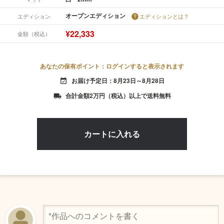
オープンエディション
エディション
エディションとは？
¥22,333
金額（税込）
あなたの保有ポイント：ログインすると表示されます
お届け予定日：8月23日～8月28日
event_available
合計金額2万円（税込）以上で送料無料
local_shipping