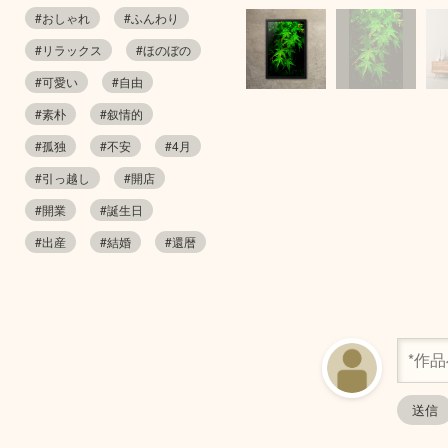
#おしゃれ
#ふんわり
#リラックス
#ほのぼの
#可愛い
#自由
#素朴
#叙情的
#孤独
#不安
#4月
#引っ越し
#開店
#開業
#誕生日
#出産
#結婚
#還暦