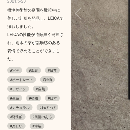
2021/5/23
根津美術館の庭園を散策中に
美しい紅葉を発見し、LEICAで
撮影しました。
LEICAの性能が遺憾無く発揮さ
れ、雨水の雫が臨場感のある
表情で収めることができまし
た。
#写実
#風景
#日常
#ポートレート
#静物
#デザイン
#自然
#生命
#植物
#日本
#ナチュラル
#わびさび
#野生的
#風情のある
#楽しい
#幸福