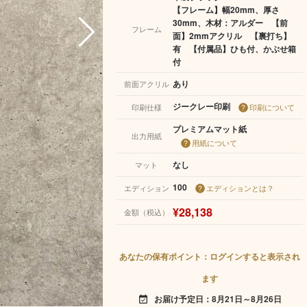
【フレーム】幅20mm、厚さ
30mm、木材：アルダー 【前
フレーム
面】2mmアクリル 【裏打ち】
有 【付属品】ひも付、かぶせ箱
付
あり
前面アクリル
ジークレー印刷
印刷仕様
印刷について
プレミアムマット紙
出力用紙
用紙について
なし
マット
100
エディション
エディションとは？
¥28,138
金額（税込）
あなたの保有ポイント：ログインすると表示され
ます
お届け予定日：8月21日～8月26日
event_available