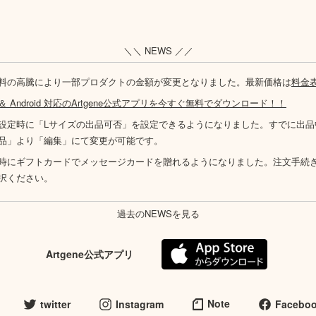
＼＼ NEWS ／／
料の高騰により一部プロダクトの金額が変更となりました。最新価格は
料金
S ＆ Android 対応のArtgene公式アプリを今すぐ無料でダウンロード！！
設定時に「Lサイズの出品可否」を設定できるようになりました。すでに出品
品」より「編集」にて変更が可能です。
時にギフトカードでメッセージカードを贈れるようになりました。注文手続
択ください。
過去のNEWSを見る
Artgene公式アプリ
Note
twitter
Instagram
Facebo