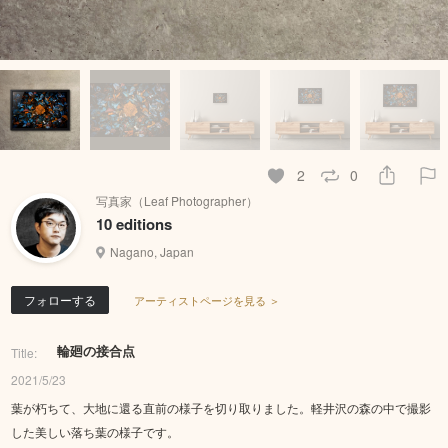
2
0
写真家（Leaf Photographer）
10 editions
Nagano, Japan
フォローする
アーティストページを見る ＞
輪廻の接合点
Title:
2021/5/23
葉が朽ちて、大地に還る直前の様子を切り取りました。軽井沢の森の中で撮影
した美しい落ち葉の様子です。