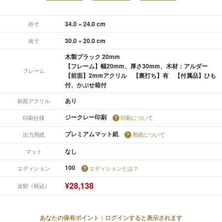
34.0 × 24.0 cm
外寸
30.0 × 20.0 cm
画寸
木製ブラック 20mm
【フレーム】幅20mm、厚さ30mm、木材：アルダー
フレーム
【前面】2mmアクリル 【裏打ち】有 【付属品】ひも
付、かぶせ箱付
あり
前面アクリル
ジークレー印刷
印刷仕様
印刷について
プレミアムマット紙
出力用紙
用紙について
なし
マット
100
エディション
エディションとは？
¥28,138
金額（税込）
あなたの保有ポイント：ログインすると表示されます