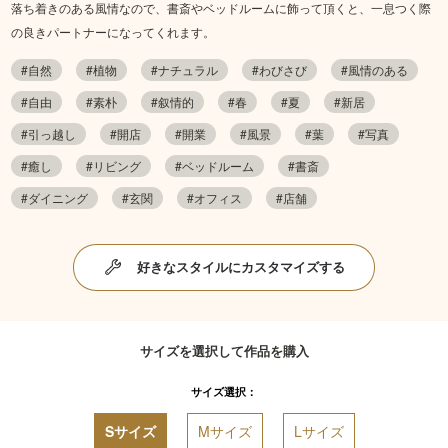
落ち着きのある風情なので、書斎やベッドルームに飾って頂くと、一息つく際
の良きパートナーになってくれます。
#自然
#植物
#ナチュラル
#わびさび
#風情のある
#自由
#素朴
#叙情的
#春
#夏
#新居
#引っ越し
#開店
#開業
#風景
#葉
#写真
#癒し
#リビング
#ベッドルーム
#書斎
#ダイニング
#玄関
#オフィス
#店舗
好きなスタイルにカスタマイズする
サイズを選択して作品を購入
サイズ選択：
Sサイズ
Mサイズ
Lサイズ