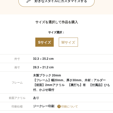
好きなスタイルにカスタマイズする
サイズを選択して作品を購入
サイズ選択：
Sサイズ
Mサイズ
32.3 × 25.2 cm
外寸
28.3 × 21.2 cm
画寸
木製ブラック 20mm
【フレーム】幅20mm、厚さ30mm、木材：アルダー
フレーム
【前面】2mmアクリル 【裏打ち】有 【付属品】ひも
付、かぶせ箱付
あり
前面アクリル
ジークレー印刷
印刷仕様
印刷について