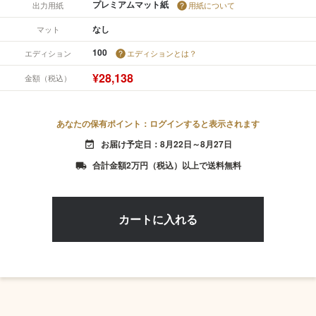
プレミアムマット紙
出力用紙
用紙について
なし
マット
100
エディション
エディションとは？
¥28,138
金額（税込）
あなたの保有ポイント：ログインすると表示されます
お届け予定日：8月22日～8月27日
event_available
合計金額2万円（税込）以上で送料無料
local_shipping