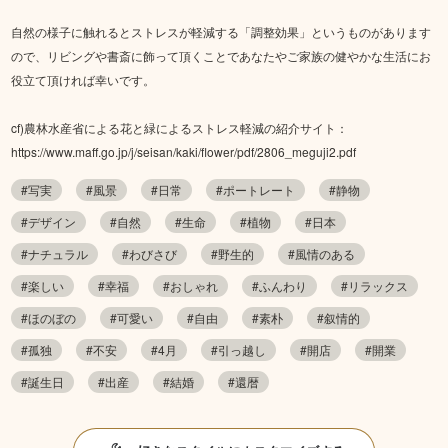
自然の様子に触れるとストレスが軽減する「調整効果」というものがあります
ので、リビングや書斎に飾って頂くことであなたやご家族の健やかな生活にお
役立て頂ければ幸いです。
cf)農林水産省による花と緑によるストレス軽減の紹介サイト：
https://www.maff.go.jp/j/seisan/kaki/flower/pdf/2806_meguji2.pdf
#写実
#風景
#日常
#ポートレート
#静物
#デザイン
#自然
#生命
#植物
#日本
#ナチュラル
#わびさび
#野生的
#風情のある
#楽しい
#幸福
#おしゃれ
#ふんわり
#リラックス
#ほのぼの
#可愛い
#自由
#素朴
#叙情的
#孤独
#不安
#4月
#引っ越し
#開店
#開業
#誕生日
#出産
#結婚
#還暦