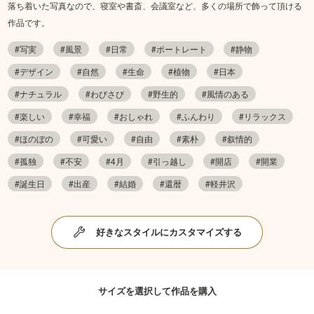
落ち着いた写真なので、寝室や書斎、会議室など、多くの場所で飾って頂ける
作品です。
#写実
#風景
#日常
#ポートレート
#静物
#デザイン
#自然
#生命
#植物
#日本
#ナチュラル
#わびさび
#野生的
#風情のある
#楽しい
#幸福
#おしゃれ
#ふんわり
#リラックス
#ほのぼの
#可愛い
#自由
#素朴
#叙情的
#孤独
#不安
#4月
#引っ越し
#開店
#開業
#誕生日
#出産
#結婚
#還暦
#軽井沢
好きなスタイルにカスタマイズする
サイズを選択して作品を購入