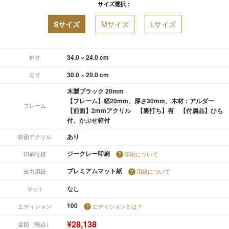
サイズ選択：
Sサイズ
Mサイズ
Lサイズ
34.0 × 24.0 cm
外寸
30.0 × 20.0 cm
画寸
木製ブラック 20mm
【フレーム】幅20mm、厚さ30mm、木材：アルダー
フレーム
【前面】2mmアクリル 【裏打ち】有 【付属品】ひも
付、かぶせ箱付
あり
前面アクリル
ジークレー印刷
印刷仕様
印刷について
プレミアムマット紙
出力用紙
用紙について
なし
マット
100
エディション
エディションとは？
¥28,138
金額（税込）