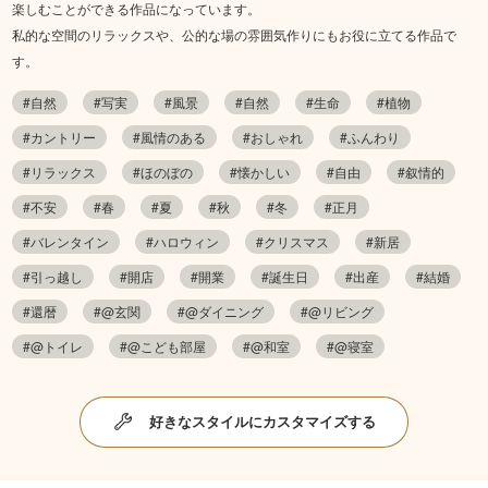
楽しむことができる作品になっています。
私的な空間のリラックスや、公的な場の雰囲気作りにもお役に立てる作品で
す。
#自然
#写実
#風景
#自然
#生命
#植物
#カントリー
#風情のある
#おしゃれ
#ふんわり
#リラックス
#ほのぼの
#懐かしい
#自由
#叙情的
#不安
#春
#夏
#秋
#冬
#正月
#バレンタイン
#ハロウィン
#クリスマス
#新居
#引っ越し
#開店
#開業
#誕生日
#出産
#結婚
#還暦
#@玄関
#@ダイニング
#@リビング
#@トイレ
#@こども部屋
#@和室
#@寝室
好きなスタイルにカスタマイズする