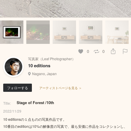
0
0
写真家（Leaf Photographer）
10 editions
Nagano, Japan
フォローする
アーティストページを見る ＞
Stage of Forest /10th
Title:
2022/11/29
10 editionsの１点ものの写真作品です。
10番目のeditionは10%の解像度の写真で、最も安価に作品をコレクションし、