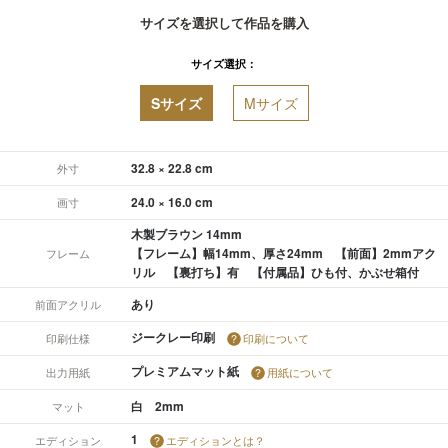
サイズを選択して作品を購入
サイズ選択：
Sサイズ
Mサイズ
32.8 × 22.8 cm
外寸
24.0 × 16.0 cm
画寸
木製ブラウン 14mm
【フレーム】幅14mm、厚さ24mm 【前面】2mmアク
フレーム
リル 【裏打ち】有 【付属品】ひも付、かぶせ箱付
あり
前面アクリル
ジークレー印刷
印刷仕様
印刷について
プレミアムマット紙
出力用紙
用紙について
白 2mm
マット
1
エディション
エディションとは？