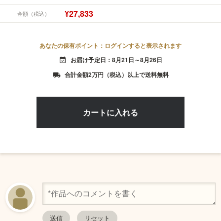
¥27,833
金額（税込）
あなたの保有ポイント：ログインすると表示されます
お届け予定日：8月21日～8月26日
event_available
合計金額2万円（税込）以上で送料無料
local_shipping