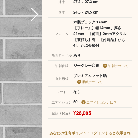
27.3 × 27.3 cm
外寸
24.5 × 24.5 cm
画寸
木製ブラック 14mm
【フレーム】幅14mm、厚さ
24mm 【前面】2mmアクリル
フレーム
【裏打ち】有 【付属品】ひも
付、かぶせ箱付
あり
前面アクリル
ジークレー印刷
印刷仕様
印刷について
プレミアムマット紙
出力用紙
用紙について
なし
マット
50
エディション
エディションとは？
¥26,095
金額（税込）
あなたの保有ポイント：ログインすると表示され