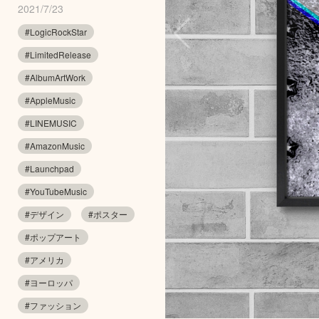
2021/7/23
#LogicRockStar
#LimitedRelease
#AlbumArtWork
#AppleMusic
#LINEMUSIC
#AmazonMusic
#Launchpad
#YouTubeMusic
#デザイン
#ポスター
#ポップアート
#アメリカ
#ヨーロッパ
#ファッション