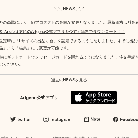
＼＼ NEWS ／／
料の高騰により一部プロダクトの金額が変更となりました。最新価格は
料金
S ＆ Android 対応のArtgene公式アプリを今すぐ無料でダウンロード！！
設定時に「Lサイズの出品可否」を設定できるようになりました。すでに出品
品」より「編集」にて変更が可能です。
時にギフトカードでメッセージカードを贈れるようになりました。注文手続
択ください。
過去のNEWSを見る
Artgene公式アプリ
Note
twitter
Instagram
Facebo