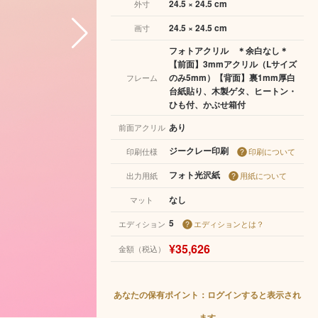
24.5 × 24.5 cm
外寸
24.5 × 24.5 cm
画寸
フォトアクリル ＊余白なし＊
【前面】3mmアクリル（Lサイズ
のみ5mm）【背面】裏1mm厚白
フレーム
台紙貼り、木製ゲタ、ヒートン・
ひも付、かぶせ箱付
あり
前面アクリル
ジークレー印刷
印刷仕様
印刷について
フォト光沢紙
出力用紙
用紙について
なし
マット
5
エディション
エディションとは？
¥35,626
金額（税込）
あなたの保有ポイント：ログインすると表示され
ます