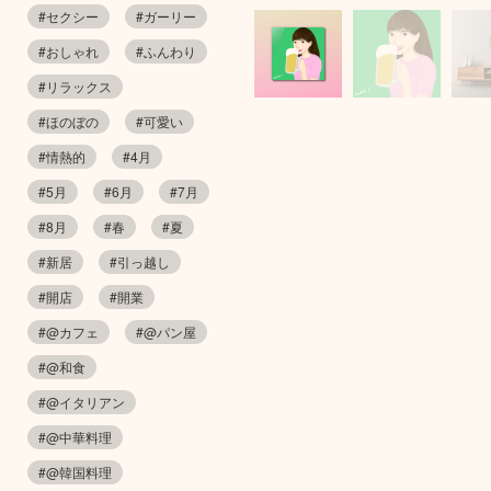
#セクシー
#ガーリー
#おしゃれ
#ふんわり
#リラックス
#ほのぼの
#可愛い
#情熱的
#4月
#5月
#6月
#7月
#8月
#春
#夏
#新居
#引っ越し
#開店
#開業
#@カフェ
#@パン屋
#@和食
#@イタリアン
#@中華料理
#@韓国料理