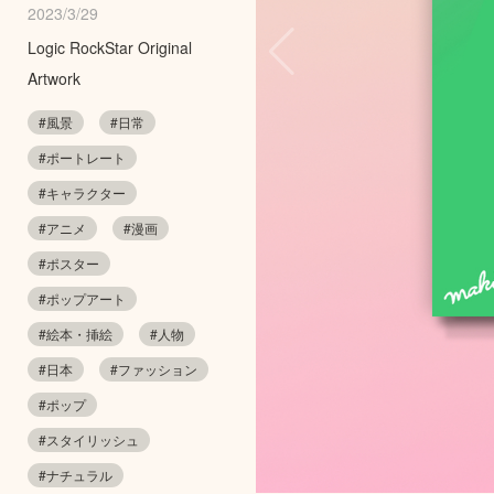
2023/3/29
Logic RockStar Original
Artwork
#風景
#日常
#ポートレート
#キャラクター
#アニメ
#漫画
#ポスター
#ポップアート
#絵本・挿絵
#人物
#日本
#ファッション
#ポップ
#スタイリッシュ
#ナチュラル