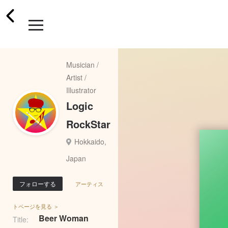
Musician /
Artist /
Illustrator
Logic
RockStar
Hokkaido,
Japan
フォローする
アーティス
トページを見る ＞
Beer Woman
Title: