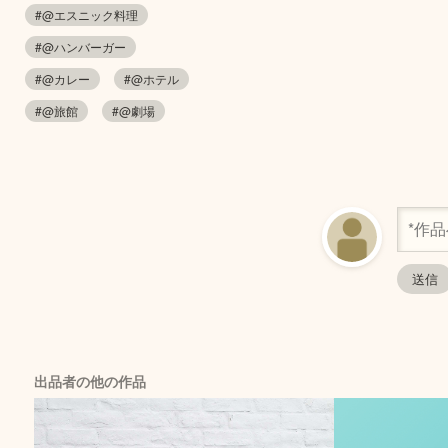
#@エスニック料理
#@ハンバーガー
#@カレー
#@ホテル
#@旅館
#@劇場
出品者の他の作品