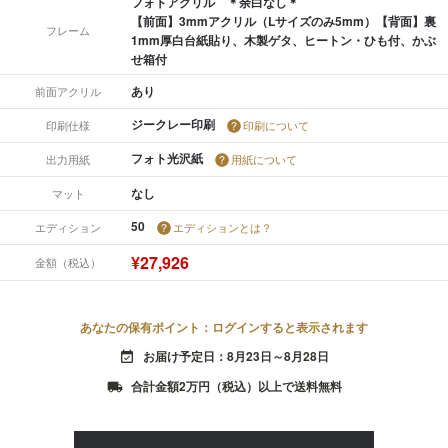
フォトアクリル ＊余白なし＊
【前面】3mmアクリル（Lサイズのみ5mm）【背面】裏
フレーム
1mm厚白台紙貼り、木製ゲタ、ヒートン・ひも付、かぶ
せ箱付
あり
前面アクリル
ジークレー印刷
印刷仕様
印刷について
フォト光沢紙
出力用紙
用紙について
なし
マット
50
エディション
エディションとは？
¥27,926
金額（税込）
あなたの保有ポイント：ログインすると表示されます
お届け予定日：8月23日～8月28日
event_available
合計金額2万円（税込）以上で送料無料
local_shipping