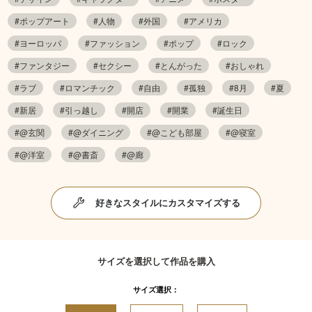
#ポップアート
#人物
#外国
#アメリカ
#ヨーロッパ
#ファッション
#ポップ
#ロック
#ファンタジー
#セクシー
#とんがった
#おしゃれ
#ラブ
#ロマンチック
#自由
#孤独
#8月
#夏
#新居
#引っ越し
#開店
#開業
#誕生日
#@玄関
#@ダイニング
#@こども部屋
#@寝室
#@洋室
#@書斎
#@廊
好きなスタイルにカスタマイズする
サイズを選択して作品を購入
サイズ選択：