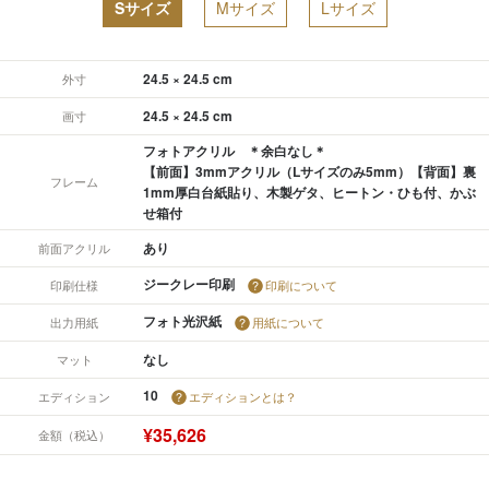
Sサイズ
Mサイズ
Lサイズ
24.5 × 24.5 cm
外寸
24.5 × 24.5 cm
画寸
フォトアクリル ＊余白なし＊
【前面】3mmアクリル（Lサイズのみ5mm）【背面】裏
フレーム
1mm厚白台紙貼り、木製ゲタ、ヒートン・ひも付、かぶ
せ箱付
あり
前面アクリル
ジークレー印刷
印刷仕様
印刷について
フォト光沢紙
出力用紙
用紙について
なし
マット
10
エディション
エディションとは？
¥35,626
金額（税込）