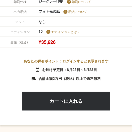
ジークレー印刷
印刷仕様
印刷について
フォト光沢紙
出力用紙
用紙について
なし
マット
10
エディション
エディションとは？
¥35,626
金額（税込）
あなたの保有ポイント：ログインすると表示されます
お届け予定日：8月23日～8月28日
event_available
合計金額2万円（税込）以上で送料無料
local_shipping