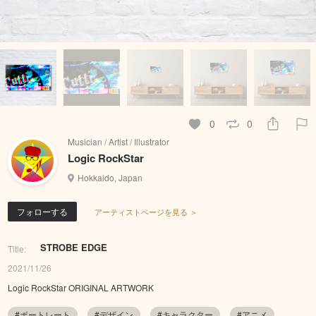
0
0
Musician / Artist / Illustrator
Logic RockStar
Hokkaido, Japan
フォローする
アーティストページを見る ＞
STROBE EDGE
Title:
2021/11/26
Logic RockStar ORIGINAL ARTWORK
#ポートレート
#デザイン
#キャラクター
#アニメ