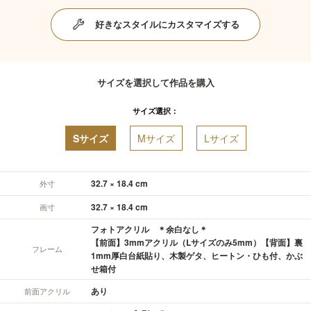
好きなスタイルにカスタマイズする
サイズを選択して作品を購入
サイズ選択：
Sサイズ
Mサイズ
Lサイズ
32.7 × 18.4 cm
外寸
32.7 × 18.4 cm
画寸
フォトアクリル ＊余白なし＊
【前面】3mmアクリル（Lサイズのみ5mm）【背面】裏
フレーム
1mm厚白台紙貼り、木製ゲタ、ヒートン・ひも付、かぶ
せ箱付
あり
前面アクリル