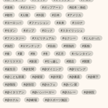
#漫画
#ポスター
#ポップアート
#絵本・挿絵
#都市
#人物
#外国
#日本
#アメリカ
#ヨーロッパ
#ファッション
#未来
#コロナ
#モダン
#ポップ
#ロック
#スタイリッシュ
#ファンタジー
#スピリチュアル
#セクシー
#とんがった
#強烈
#ロマンチック
#自由
#情熱的
#孤独
#春
#夏
#秋
#冬
#正月
#バレンタイン
#クリスマス
#新居
#引っ越し
#開店
#開業
#誕生日
#@玄関
#@ダイニング
#@リビング
#@こども部屋
#@寝室
#@洋室
#@書斎
#@廊下
#@階段
#@別荘
#@カフェ
#@パン屋
#@イタリアン
#@ハンバーガー
#@カレー
#@病院
#@ホテル
#@劇場
#@スポーツ施設