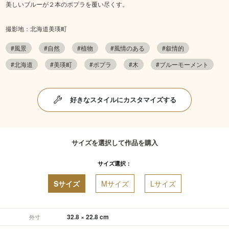
美しいブルーが２本のポプラを覆い尽くす。
撮影地：北海道美瑛町
#風景
#自然
#植物
#風情のある
#叙情的
#北海道
#美瑛町
#ポプラ
#木
#ブルーモーメント
好きなスタイルにカスタマイズする
サイズを選択して作品を購入
サイズ選択：
Sサイズ
Mサイズ
Lサイズ
32.8 × 22.8 cm
外寸