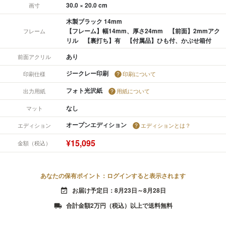
30.0 × 20.0 cm
画寸
木製ブラック 14mm
【フレーム】幅14mm、厚さ24mm 【前面】2mmアク
フレーム
リル 【裏打ち】有 【付属品】ひも付、かぶせ箱付
あり
前面アクリル
ジークレー印刷
印刷仕様
印刷について
フォト光沢紙
出力用紙
用紙について
なし
マット
オープンエディション
エディション
エディションとは？
¥15,095
金額（税込）
あなたの保有ポイント：ログインすると表示されます
お届け予定日：8月23日～8月28日
event_available
合計金額2万円（税込）以上で送料無料
local_shipping