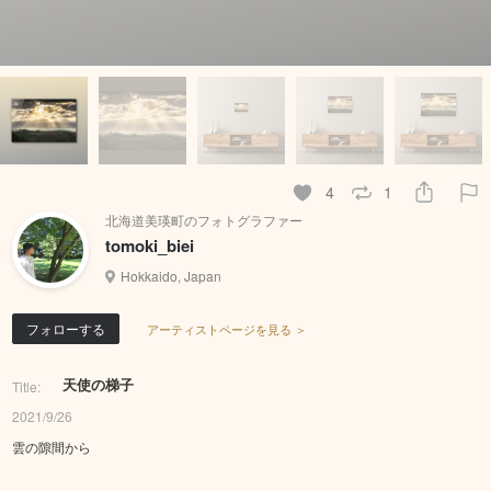
4
1
北海道美瑛町のフォトグラファー
tomoki_biei
Hokkaido, Japan
フォローする
アーティストページを見る ＞
天使の梯子
Title:
2021/9/26
雲の隙間から