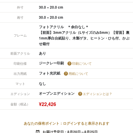
30.0 × 20.0 cm
外寸
30.0 × 20.0 cm
画寸
フォトアクリル ＊余白なし＊
【前面】3mmアクリル（Lサイズのみ5mm）【背面】裏
フレーム
1mm厚白台紙貼り、木製ゲタ、ヒートン・ひも付、かぶ
せ箱付
あり
前面アクリル
ジークレー印刷
印刷仕様
印刷について
フォト光沢紙
出力用紙
用紙について
なし
マット
オープンエディション
エディション
エディションとは？
¥22,426
金額（税込）
あなたの保有ポイント：ログインすると表示されます
お届け予定日：8月20日～8月25日
event_available