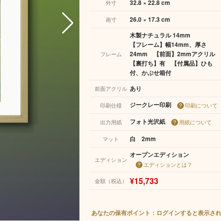
32.8 × 22.8 cm
外寸
26.0 × 17.3 cm
画寸
木製ナチュラル 14mm
【フレーム】幅14mm、厚さ
24mm 【前面】2mmアクリル
フレーム
【裏打ち】有 【付属品】ひも
付、かぶせ箱付
あり
前面アクリル
ジークレー印刷
印刷仕様
印刷について
フォト光沢紙
出力用紙
用紙について
白 2mm
マット
オープンエディション
エディション
エディションとは？
¥15,733
金額（税込）
あなたの保有ポイント：ログインすると表示さ