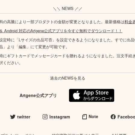
＼＼ NEWS ／／
料の高騰により一部プロダクトの金額が変更となりました。最新価格は
料金
S ＆ Android 対応のArtgene公式アプリを今すぐ無料でダウンロード！！
設定時に「Lサイズの出品可否」を設定できるようになりました。すでに出品
品」より「編集」にて変更が可能です。
時にギフトカードでメッセージカードを贈れるようになりました。注文手続
択ください。
過去のNEWSを見る
Artgene公式アプリ
Note
twitter
Instagram
Facebo