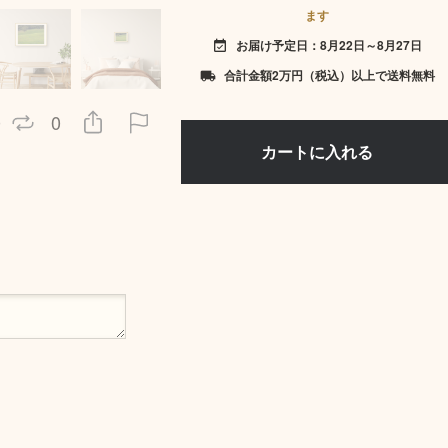
ます
お届け予定日：8月22日～8月27日
event_available
合計金額2万円（税込）以上で送料無料
local_shipping
0
0