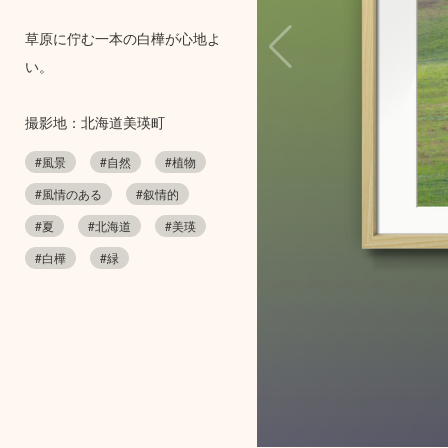
草原に佇む一本の白樺が心地よ
い。
撮影地：北海道美瑛町
#風景
#自然
#植物
#風情のある
#叙情的
#夏
#北海道
#美瑛
#白樺
#緑