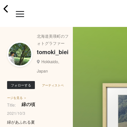
北海道美瑛町のフ
ォトグラファー
tomoki_biei
Hokkaido,
Japan
フォローする
アーティストペ
ージを見る ＞
緑の頃
Title:
2021/10/3
緑があふれる夏