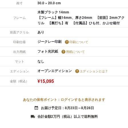
30.0 × 20.0 cm
画寸
木製ブラック 14mm
【フレーム】幅14mm、厚さ24mm 【前面】2mmアク
フレーム
リル 【裏打ち】有 【付属品】ひも付、かぶせ箱付
あり
前面アクリル
ジークレー印刷
印刷仕様
印刷について
フォト光沢紙
出力用紙
用紙について
なし
マット
オープンエディション
エディション
エディションとは？
¥15,095
金額（税込）
あなたの保有ポイント：ログインすると表示されます
お届け予定日：8月23日～8月28日
event_available
合計金額2万円（税込）以上で送料無料
local_shipping