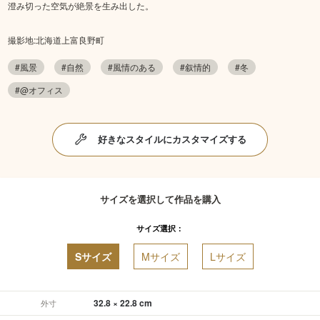
澄み切った空気が絶景を生み出した。
撮影地:北海道上富良野町
#風景
#自然
#風情のある
#叙情的
#冬
#@オフィス
好きなスタイルにカスタマイズする
サイズを選択して作品を購入
サイズ選択：
Sサイズ
Mサイズ
Lサイズ
32.8 × 22.8 cm
外寸