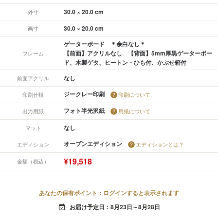
30.0 × 20.0 cm
外寸
30.0 × 20.0 cm
画寸
ゲーターボード ＊余白なし＊
【前面】アクリルなし 【背面】5mm厚黒ゲーターボー
フレーム
ド、木製ゲタ、ヒートン・ひも付、かぶせ箱付
なし
前面アクリル
ジークレー印刷
印刷仕様
印刷について
フォト半光沢紙
出力用紙
用紙について
なし
マット
オープンエディション
エディション
エディションとは？
¥19,518
金額（税込）
あなたの保有ポイント：ログインすると表示されます
お届け予定日：8月23日～8月28日
event_available