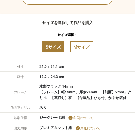
サイズを選択して作品を購入
サイズ選択：
Sサイズ
Mサイズ
24.0 × 31.1 cm
外寸
18.2 × 24.3 cm
画寸
木製ブラック 14mm
【フレーム】幅14mm、厚さ24mm 【前面】2mmアク
フレーム
リル 【裏打ち】有 【付属品】ひも付、かぶせ箱付
あり
前面アクリル
ジークレー印刷
印刷仕様
印刷について
プレミアムマット紙
出力用紙
用紙について