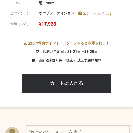
黒 2mm
マット
オープンエディション
エディション
エディションとは？
¥17,933
金額（税込）
あなたの保有ポイント：ログインすると表示されます
お届け予定日：8月21日～8月26日
event_available
合計金額2万円（税込）以上で送料無料
local_shipping