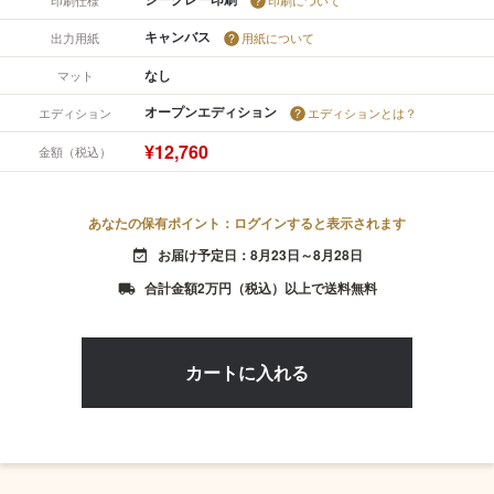
キャンバス
出力用紙
用紙について
なし
マット
オープンエディション
エディション
エディションとは？
¥12,760
金額（税込）
あなたの保有ポイント：ログインすると表示されます
お届け予定日：8月23日～8月28日
event_available
合計金額2万円（税込）以上で送料無料
local_shipping