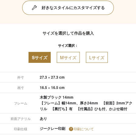
好きなスタイルにカスタマイズする
サイズを選択して作品を購入
サイズ選択：
Sサイズ
Mサイズ
Lサイズ
27.3 × 27.3 cm
外寸
16.5 × 16.5 cm
画寸
木製ブラック 14mm
【フレーム】幅14mm、厚さ24mm 【前面】2mmアク
フレーム
リル 【裏打ち】有 【付属品】ひも付、かぶせ箱付
あり
前面アクリル
ジークレー印刷
印刷仕様
印刷について