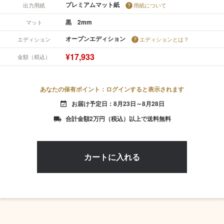
プレミアムマット紙
出力用紙
用紙について
黒 2mm
マット
オープンエディション
エディション
エディションとは？
¥17,933
金額（税込）
あなたの保有ポイント：ログインすると表示されます
お届け予定日：8月23日～8月28日
event_available
合計金額2万円（税込）以上で送料無料
local_shipping