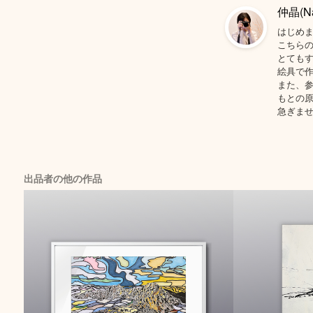
仲晶(Na
はじめ
こちら
とても
絵具で
また、
もとの
急ぎま
出品者の他の作品