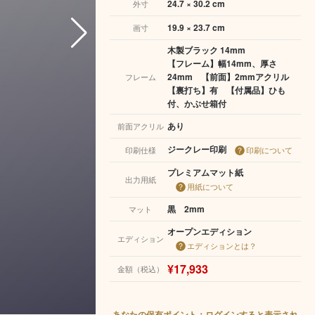
24.7 × 30.2 cm
外寸
19.9 × 23.7 cm
画寸
木製ブラック 14mm
【フレーム】幅14mm、厚さ
24mm 【前面】2mmアクリル
フレーム
【裏打ち】有 【付属品】ひも
付、かぶせ箱付
あり
前面アクリル
ジークレー印刷
印刷仕様
印刷について
プレミアムマット紙
出力用紙
用紙について
黒 2mm
マット
オープンエディション
エディション
エディションとは？
¥17,933
金額（税込）
あなたの保有ポイント：ログインすると表示され