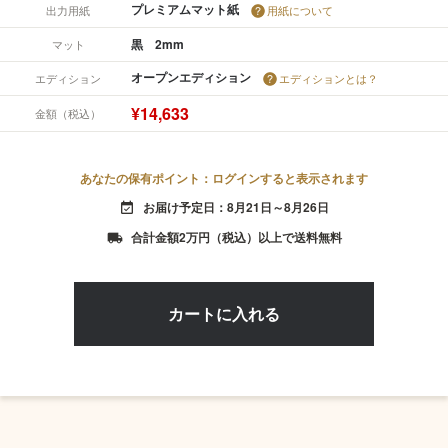
プレミアムマット紙
出力用紙
用紙について
黒 2mm
マット
オープンエディション
エディション
エディションとは？
¥14,633
金額（税込）
あなたの保有ポイント：ログインすると表示されます
お届け予定日：8月21日～8月26日
event_available
合計金額2万円（税込）以上で送料無料
local_shipping