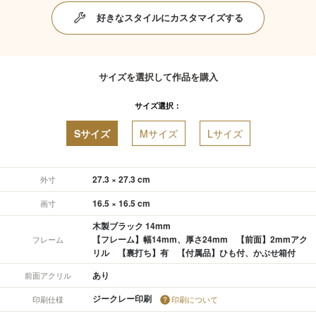
好きなスタイルにカスタマイズする
サイズを選択して作品を購入
サイズ選択：
Sサイズ
Mサイズ
Lサイズ
27.3 × 27.3 cm
外寸
16.5 × 16.5 cm
画寸
木製ブラック 14mm
【フレーム】幅14mm、厚さ24mm 【前面】2mmアク
フレーム
リル 【裏打ち】有 【付属品】ひも付、かぶせ箱付
あり
前面アクリル
ジークレー印刷
印刷仕様
印刷について