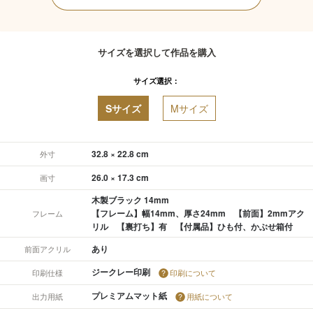
サイズを選択して作品を購入
サイズ選択：
Sサイズ
Mサイズ
32.8 × 22.8 cm
外寸
26.0 × 17.3 cm
画寸
木製ブラック 14mm
【フレーム】幅14mm、厚さ24mm 【前面】2mmアク
フレーム
リル 【裏打ち】有 【付属品】ひも付、かぶせ箱付
あり
前面アクリル
ジークレー印刷
印刷仕様
印刷について
プレミアムマット紙
出力用紙
用紙について