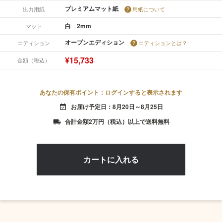
プレミアムマット紙
出力用紙
用紙について
白 2mm
マット
オープンエディション
エディション
エディションとは？
¥15,733
金額（税込）
あなたの保有ポイント：ログインすると表示されます
お届け予定日：8月20日～8月25日
event_available
合計金額2万円（税込）以上で送料無料
local_shipping